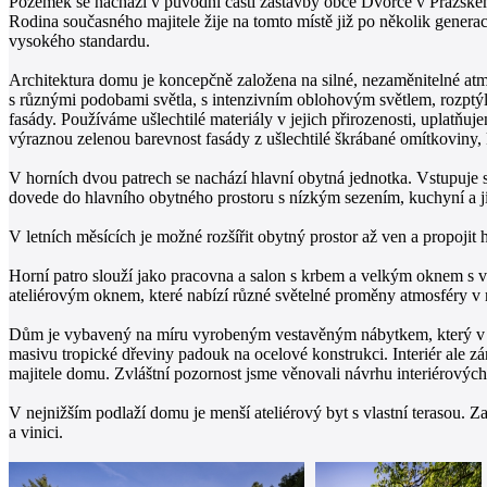
Pozemek se nachází v původní části zástavby obce Dvorce v Pražském P
Rodina současného majitele žije na tomto místě již po několik genera
vysokého standardu.
Architektura domu je koncepčně založena na silné, nezaměnitelné atmo
s různými podobami světla, s intenzivním oblohovým světlem, rozptý
fasády. Používáme ušlechtilé materiály v jejich přirozenosti, uplatň
výraznou zelenou barevnost fasády z ušlechtilé škrábané omítkoviny,
V horních dvou patrech se nachází hlavní obytná jednotka. Vstupuje
dovede do hlavního obytného prostoru s nízkým sezením, kuchyní a jí
V letních měsících je možné rozšířit obytný prostor až ven a propoj
Horní patro slouží jako pracovna a salon s krbem a velkým oknem s 
ateliérovým oknem, které nabízí různé světelné proměny atmosféry v
Dům je vybavený na míru vyrobeným vestavěným nábytkem, který v so
masivu tropické dřeviny padouk na ocelové konstrukci. Interiér ale zá
majitele domu. Zvláštní pozornost jsme věnovali návrhu interiérových 
V nejnižším podlaží domu je menší ateliérový byt s vlastní terasou. 
a vinici.