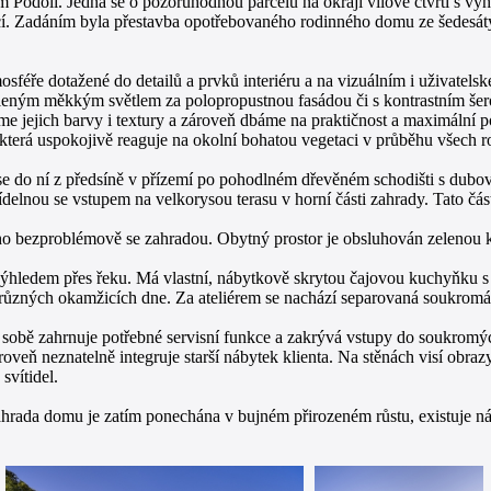
odolí. Jedná se o pozoruhodnou parcelu na okraji vilové čtvrti s výhle
cí. Zadáním byla přestavba opotřebovaného rodinného domu ze šedesátýc
sféře dotažené do detailů a prvků interiéru a na vizuálním i uživatels
leným měkkým světlem za polopropustnou fasádou či s kontrastním šero
ujeme jejich barvy i textury a zároveň dbáme na praktičnost a maximální
 která uspokojivě reaguje na okolní bohatou vegetaci v průběhu všech 
 se do ní z předsíně v přízemí po pohodlném dřevěném schodišti s du
delnou se vstupem na velkorysou terasu v horní části zahrady. Tato čá
it ho bezproblémově se zahradou. Obytný prostor je obsluhován zelenou
výhledem přes řeku. Má vlastní, nábytkově skrytou čajovou kuchyňku s
 různých okamžicích dne. Za ateliérem se nachází separovaná soukromá
bě zahrnuje potřebné servisní funkce a zakrývá vstupy do soukromých
roveň neznatelně integruje starší nábytek klienta. Na stěnách visí obra
svítidel.
Zahrada domu je zatím ponechána v bujném přirozeném růstu, existuje n