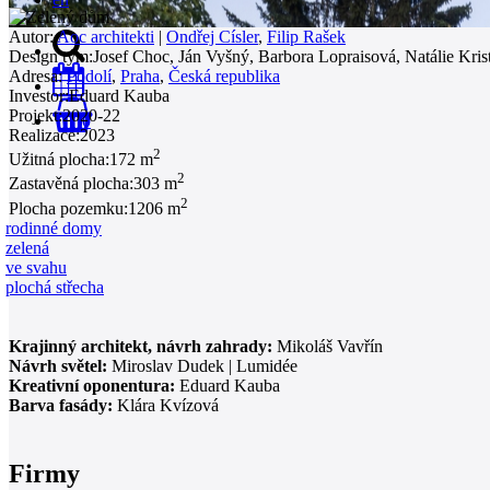
Autor:
Aoc architekti
|
Ondřej Císler
,
Filip Rašek
Design tým:
Josef Choc, Ján Vyšný, Barbora Lopraisová, Natálie Kri
Adresa:
Podolí
,
Praha
,
Česká republika
Investor:
Eduard Kauba
Projekt:
2020-22
0
Realizace:
2023
2
Užitná plocha:
172 m
2
Zastavěná plocha:
303 m
2
Plocha pozemku:
1206 m
rodinné domy
zelená
ve svahu
plochá střecha
Krajinný architekt, návrh zahrady:
Mikoláš Vavřín
Návrh světel:
Miroslav Dudek | Lumidée
Kreativní oponentura:
Eduard Kauba
Barva fasády:
Klára Kvízová
Firmy