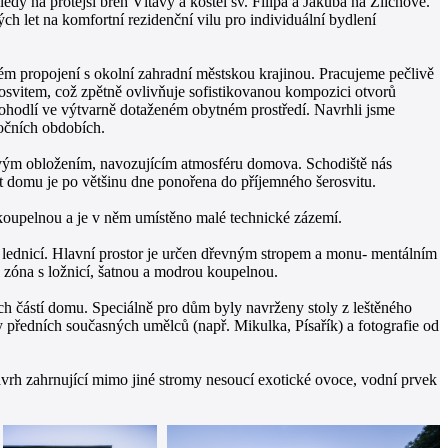
dy na protější břeh Vltavy a kostel sv. Filipa a Jakuba na Zlíchově.
h let na komfortní rezidenční vilu pro individuální bydlení
kém propojení s okolní zahradní městskou krajinou. Pracujeme pečlivě
svitem, což zpětně ovlivňuje sofistikovanou kompozici otvorů
 pohodlí ve výtvarně dotaženém obytném prostředí. Navrhli jsme
ročních obdobích.
bovým obložením, navozujícím atmosféru domova. Schodiště nás
st domu je po většinu dne ponořena do příjemného šerosvitu.
 koupelnou a je v něm umístěno malé technické zázemí.
 lednicí. Hlavní prostor je určen dřevným stropem a monu- mentálním
 zóna s ložnicí, šatnou a modrou koupelnou.
 částí domu. Speciálně pro dům byly navrženy stoly z leštěného
zy předních současných umělců (např. Mikulka, Písařík) a fotografie od
ávrh zahrnující mimo jiné stromy nesoucí exotické ovoce, vodní prvek