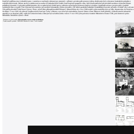
architektů
Funkčně rozdělena jsou i jednotlivá patra: v suterénu se nacházely místnosti pro personál, v přízemí a prvním patře prostory rodiny, druhé patro bylo vyhrazeno hostinským pokojům a
rozlehlé střešní terase. Hmota stavby je redukovaná na soubor tří jednoduchých kvádrů, které kopírují topografii svahu. Jejich horizontálnost byla původně narušena výraznými liniemi
průběžných komínů. O původní podobě interiéru vily se nedochovaly žádné zprávy, jediným zachovaným prvkem je štuková výzdoba v hudebním salonu v prvním patře v podobě
Katalog
ozdobných říms a zrcadel. Část vybavení byla zničena i při necitlivé rekonstrukci, kterou provedlo v 80. letech generální ředitelství Zemědělských staveb, jež mělo v té době vilu v užívání
Vila patřila původně České bance Union v Praze, od níž dům odkoupili manželé Münzovi. Eduard Münz ale v roce 1940 zemřel a jeho manželka byla za války deportována do Terezína a
Osvětimi. V roce 1941 vilu převzal Vystěhovalecký fond pro Čechy a Moravu a po válce byla znárodněna. Synové Heinz a Peter Münzovi, kteří působili v československé zahraniční
dodavatelů
armádě, se po skončení války vrátili do Československa a dům jim byl na krátkou dobu vrácen. V roce 1951 jeho polovinu vlastnilo Ministerstvo financí ČSR, poté domovní správa
Městského národního výboru v Brně.
Vložit
inzerát
do
burzy
práce
Newsletter
Přihlaste se k odběru našeho pravidelného
týdenního newsletteru:
Fill in „nospam“
© Archiweb, s.r.o. 1997-2026
ISSN: 1801-3902