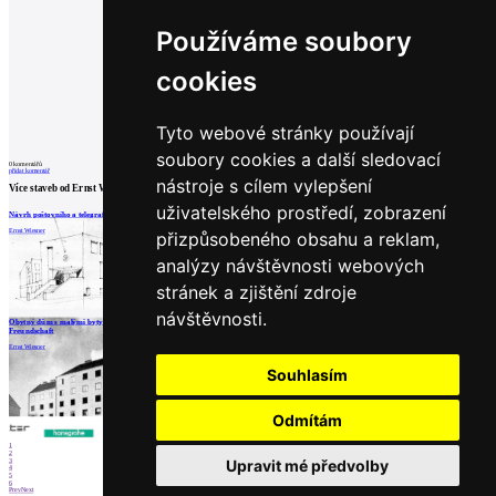
Používáme soubory
cookies
Tyto webové stránky používají
soubory cookies a další sledovací
0
komentářů
přidat komentář
nástroje s cílem vylepšení
Více staveb od
Ernst Wiesner
uživatelského prostředí, zobrazení
Návrh poštovního a telegrafního úřadu
Palác Morava
Prodejna obuvi F. L. Poppera
Ernst Wiesner
Ernst Wiesner
Ernst Wiesner
přizpůsobeného obsahu a reklam,
analýzy návštěvnosti webových
stránek a zjištění zdroje
návštěvnosti.
načíst další
Obytný dům s malými byty družstva
Freundschaft
Partneři
Ernst Wiesner
Souhlasím
Odmítám
1
2
Upravit mé předvolby
3
4
5
6
Prev
Next