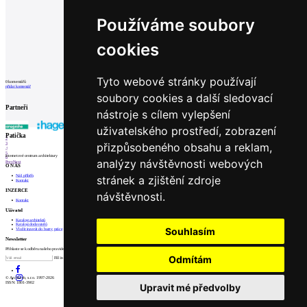
Používáme soubory
cookies
Tyto webové stránky používají
0
komentářů
přidat komentář
soubory cookies a další sledovací
Partneři
nástroje s cílem vylepšení
uživatelského prostředí, zobrazení
1
Patička
2
přizpůsobeného obsahu a reklam,
3
4
5
internetové centrum architektury
6
analýzy návštěvnosti webových
Prev
Next
O NÁS
stránek a zjištění zdroje
Náš příběh
Kontakt
INZERCE
návštěvnosti.
Kontakt
Uživatel
Katalog architektů
Katalog dodavatelů
Souhlasím
Vložit inzerát do burzy práce
Newsletter
Přihlaste se k odběru našeho pravidelného týdenního newsletteru:
Odmítám
Fill in „nospam“
© Archiweb, s.r.o. 1997-2026
ISSN: 1801-3902
Upravit mé předvolby