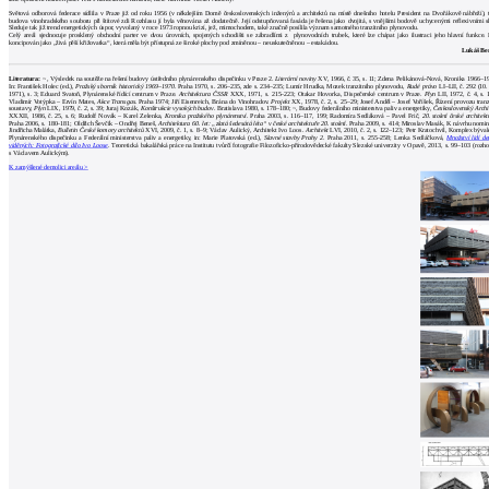
Světová odborová federace sídlila v Praze již od roku 1956 (v někdejším Domě československých inženýrů a architektů na místě dnešního hotelu President na Dvořákově nábřeží), t
budova vinohradského souboru při štítové zdi Rozhlasu jí byla věnována až dodatečně. Její odstupňovaná fasáda je řešena jako dvojitá, s vnějšími bodově uchycenými reflexivními s
Sleduje tak již trend energetických úspor, vyvolaný v roce 1973 ropnou krizí, jež, mimochodem, také značně posílila význam samotného tranzitního plynovodu.
Celý areál sjednocuje prosklený obchodní parter ve dvou úrovních, spojených schodišti se zábradlími z plynovodních trubek, které lze chápat jako ilustraci jeho hlavní funkce.
koncipován jako „živá pěší křižovatka“, která měla být přístupná ze široké plochy pod zmíněnou – neuskutečněnou – estakádou.
Lukáš Be
Literatura:
~, Výsledek na soutěže na řešení budovy ústředního plynárenského dispečinku v Praze 2.
Literární noviny
XV, 1966, č. 35, s. 11; Zdena Pelikánová-Nová, Kronika 1966–1
In: František Holec (ed.),
Pražský sborník historický 1969–1970
. Praha 1970, s. 206–235, zde s. 234–235; Lumír Hrudka, Mozek tranzitního plynovodu,
Rudé právo
LI–LII, č. 292 (10.
1971), s. 3; Eduard Svatoň, Plynárenské řídící centrum v Praze.
Architektura ČSSR
XXX, 1971, s. 215–223; Otakar Hovorka, Dispečerské centrum v Praze.
Plyn
LII, 1972, č. 4, s. 
Vladimír Votýpka – Ervín Mates,
Akce Transgas
. Praha 1974; Jiří Eisenreich, Brána do Vinohradov.
Projekt
XX, 1978, č. 2, s. 25–29; Josef Anděl – Josef Voříšek, Řízení provozu tranz
soustavy,
Plyn
LIX, 1979, č. 2, s. 39; Juraj Kozák,
Konštrukcie vysokých budov
. Bratislava 1980, s. 178–180; ~, Budovy federálního ministerstva paliv a energetiky,
Československý Archi
XXXII, 1986, č. 25, s. 6; Rudolf Novák – Karel Zelenka,
Kronika pražského plynárenství
. Praha 2003, s. 116–117, 199; Radomíra Sedláková – Pavel Frič,
20. století české architekt
Praha 2006, s. 180–181; Oldřich Ševčík – Ondřej Beneš,
Architektura 60. let: „zlatá šedesátá léta“ v české architektuře 20. století
. Praha 2009, s. 414; Miroslav Masák, K návrhu nomi
Jindřicha Malátka,
Bulletin České komory architektů
XVI, 2009, č. 1, s. 8–9; Václav Aulický, Architekt Ivo Loos.
Architekt
LVI, 2010, č. 2, s. 122–123; Petr Kratochvíl, Komplex býva
Plynárenského dispečinku a Federální ministerstva paliv a energetiky, in: Marie Platovská (ed.),
Slavné stavby Prahy 2
. Praha 2011, s. 255–258; Lenka Sedláčková,
Množství lidí d
viděných: Fotografické dílo Ivo Loose
. Teoretická bakalářská práce na Institutu tvůrčí fotografie Filozoficko-přírodovědecké fakulty Slezské univerzity v Opavě, 2013, s. 99–103 (rozh
s Václavem Aulickým).
K zamýšlené demolici areálu >