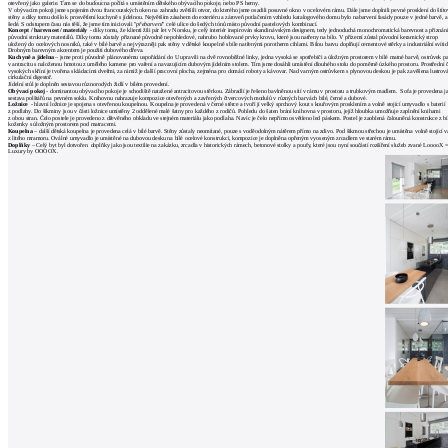
architektů
otevřený jako galerie. Tam se do budoucna počítá s umístěním dětského obývacího pokoje, nebo PS herny.
V obývacím pokoji jsme spojením dvou francouzských oken na zahradu zvětšili otvor, do kterého jsme osadili posuvné okno v ocelovém rámu. Dále jsme doplnili pevné prosklení do štíto
stěny a díky tomu došlo k prosvětlení kuchyně s jídelnou. Největším zásahem do exteriéru a zároveň potlačením vzhledu katalogového domu bylo nabarvení fasády pouze v jedné barvě, a
Katalog
šedé. S odstupem času nás těší, že jsme tím iniciovali "
přebarvení
" celé ulice do šedých tónů místo původní pastelových kombinací.
Koncept / barevnost / materiály
- díky tomu, že klienti žili pár let v Norsku, je celý interiér inspirován skandinávským designem, tedy jednoduchá monochromatická barevnost a přiznán
původní struktury materiálů. Díky tomu zůstaly přiznané původně nepohledové, nahrubo hoblované prvky krovu, které jsou natřeny na bílo. V přízemí zůstal původní keramický strop
dodavatelů
uložený do ocelových nosníků, také v bílé barvě a nejvýrazněji pak stěny v dětské koupelně s bíle natřenými porotherm cihlami. Bílou barvu doplňují cementové stěrky a industriální svítid
Drobným barevným akcentem je použití dubového dřeva.
Vložit
Kuchyně a jídelna
– jsme proti původně plánovanému uspořádání do U upravili na dvě rovnoběžné linky, jedna vysoká se spotřebiči a úložným prostorem v bílé matné barvě, ostrůvek p
v antracitu s naloženou hmotou z umělého kamene pro vaření a navazujícím dubovým jídelním stolem. Tím jsme dosáhli umístění dlouhého stolu do poměrně úzkého prostoru. Prostřední č
vysokých skříní je tvořena skládacími dveřmi, za nimiž je další pracovní plocha, zejména pro domácí roboty a kávovar. Nad varným ostrůvkem s plynovou deskou je pak zavěšena lustrov
inzerát
cirkulační digestoř.
Jídelní stůl je doplněn sestavou různorodých židlí v bílém provedení.
Obývací pokoj
- dominantou obývacího pokoje je schodiště natažené antracitovou stěrkou. Zábradlí je řešeno bavlněnou sítí v rámu v prostoru a trubkovým madlem. Sofa je provedena j
do
sestava polštářů na pevném soklu. Knihovnu nahrazuje kompozice otevřených a zavřených čtvercových modulů v různých barvách bílé, černé a dubové.
Ložnice
- hlavní ložnice je spojena s otevřenou koupelnou. Koupelna je provedená v černé stěrce a tvoří jí velký sprchový kout s kouřovým prosklením a volně stojící umyvadlo s baterií
z podlahy. Do šikminy jsou v části ložnice umístěny 2 oddělené malé šatny pro každého z rodičů. Pohledu do šaten brání knihovna v prostoru, jejíž hloubka umožňuje zaplnění knihami
burzy
z obou stran. Čelo postele je provedeno z dřevěného obkladu ve stejném materiálu jako podlaha. Navíc je čelo nepřímo osvětleno led páskem. Postel je zaoblená čalouněná konstrukce z bí
koženky s úložným prostorem pod matracemi.
práce
Koupelna
– další dětská koupelna je provedena celá v bílé barvě. Stěny zůstaly neomítané, pouze s voděodolným nátěrem přímo na zdivo. Pod šikmou střechou je umístěna volně stojící 
z litého mramoru. Oválné umyvadlo je umístěné na dubovou desku na bílé ocelové konstrukci, kompozice je doplněna opřeným vyoseným zrcadlem ve starém rámu.
Doplňky
– Celý byt byl dotvořen doplňky jako jsou textilie na zakázku, zrcadla v historických rámech, betonové stolky a poufy, které jsou nyní součástí rozšíření služeb zvané LooooX 
Luxury by OOOOX.
Newsletter
Přihlaste se k odběru našeho pravidelného
týdenního newsletteru:
Fill in „nospam“
© Archiweb, s.r.o. 1997-2026
ISSN: 1801-3902