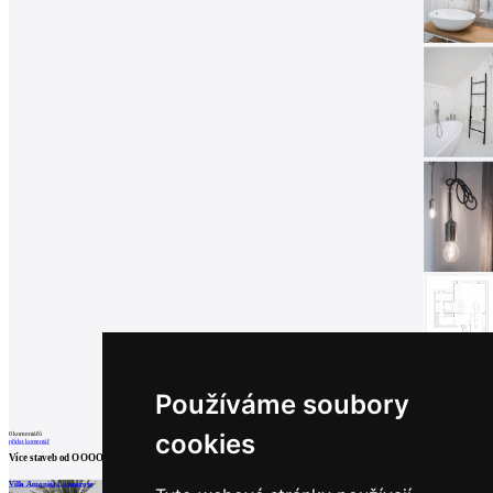
Používáme soubory
cookies
0
komentářů
přidat komentář
Více staveb od
OOOOX s.r.o.
Villa Amonita Lanzarote
Hřebenky
Vzorový byt Opletalova