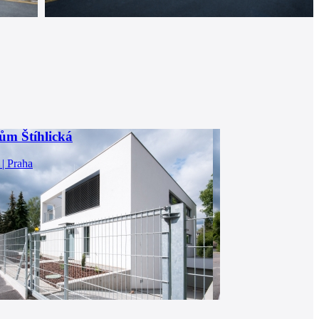
ům Štíhlická
 | Praha