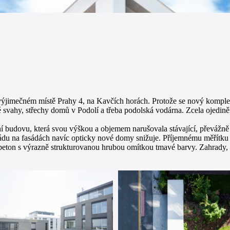
imečném místě Prahy 4, na Kavčích horách. Protože se nový komplex 
 svahy, střechy domů v Podolí a třeba podolská vodárna. Zcela ojedině
í budovu, která svou výškou a objemem narušovala stávající, převážně 
 řádu na fasádách navíc opticky nové domy snižuje. Příjemnému měřítku
 beton s výrazně strukturovanou hrubou omítkou tmavé barvy. Zahrady, k