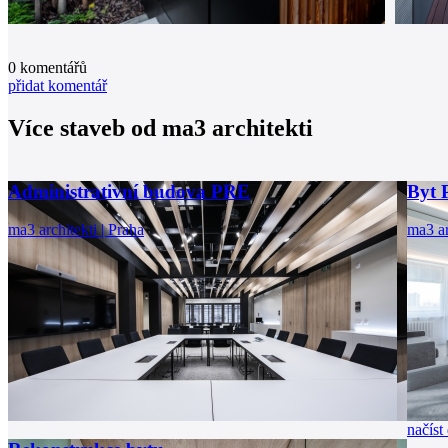
0
komentářů
přidat komentář
Více staveb od
ma3 architekti
Administrativní budova PRE
Byt 
ma3 architekti | Praha
ma3 ar
načíst 