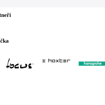
tneři
ička