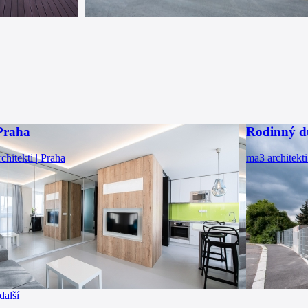
Praha
Rodinný d
chitekti | Praha
ma3 architekti
další