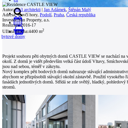
Autor:
ma3 architekti
|
Jan Adámek
,
Štěpán Malý
Adresa:
Kavčí hory,
Podolí
,
Praha
,
Česká republika
Investor:
Sun Property, a.s.
Realizace:
2016-17
2
Užitná plocha:
4400 m
0
bytové domy
Projekt souboru pěti obytných domů CASTLE VIEW se nachází na výj
okolí. Z domů je vidět především velká část údolí Vltavy, Smíchovské
jsou nad sebou, téměř v zákrytu.
Nový komplex pěti bodových domů nahrazuje stávající administrativn
abychom se přizpůsobili stávající okolní zástavbě. Použití vysokého
fasádách jednotlivých domů. Střídá se zde světlý, hladký, pohledový
stromů.