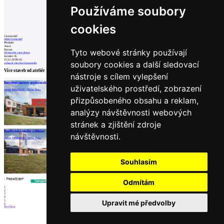
Používáme soubory
cookies
1
komentář
přidat komentář
Předmět
Autor
Tyto webové stránky používají
Datum
Orientační cena domu
Jaroslav K.
21.12.20 08:43
soubory cookies a další sledovací
zobrazit všechny komentáře
Více staveb od
ateliér MARDOU
nástroje s cílem vylepšení
Stavební úpravy požární zbrojnice
Zahradní dům u jezírka
Pasivní dům v zahradě
uživatelského prostředí, zobrazení
ateliér MARDOU | Nová Paka
ateliér MARDOU | Nová Paka
ateliér MARDOU
přizpůsobeného obsahu a reklam,
analýzy návštěvnosti webových
stránek a zjištění zdroje
Partneři
Kuchyňské studio s dílnou
návštěvnosti.
ateliér MARDOU | Nová Paka
Souhlasím
Odmítám
1
2
3
4
5
Upravit mé předvolby
6
Prev
Next