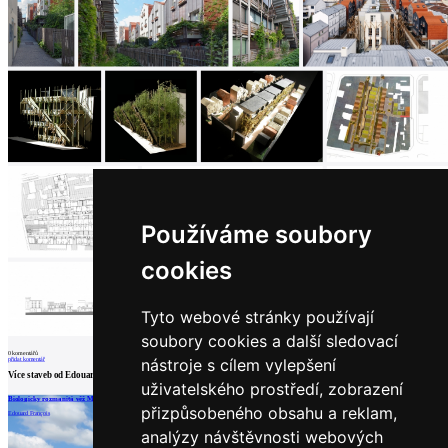
architektů
Katalog
dodavatelů
Vložit
inzerát
do
burzy
práce
Newsletter
Přihlaste se k odběru našeho pravidelného
Používáme soubory
týdenního newsletteru:
cookies
Fill in „nospam“
Tyto webové stránky používají
soubory cookies a další sledovací
0
komentářů
nástroje s cílem vylepšení
© Archiweb, s.r.o. 1997-2026
přidat komentář
Více staveb od
Edouard François
ISSN: 1801-3902
uživatelského prostředí, zobrazení
Biologicky rozmanitá věž M6B2
Urbánní koláž
Hôtel Fouquet's Barrière
přizpůsobeného obsahu a reklam,
Edouard François
Edouard François
Edouard François
analýzy návštěvnosti webových