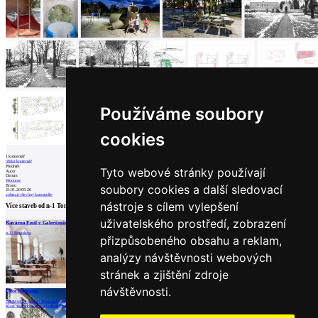
Používáme soubory
cookies
1
komentář
přidat komentář
Předmět
Tyto webové stránky používají
Autor
Datum
Woooow
soubory cookies a další sledovací
Brano
21.01.20 05:26
zobrazit všechny komentáře
nástroje s cílem vylepšení
Více staveb od
n-1
Tomáš Džadoň
,
Klára Zahradníčková
uživatelského prostředí, zobrazení
Kavárna Emil v Galerii města Bratislavy
Nádražní – Etapa I. pěší zóna
Space Is the Place
n-1 | Bratislava
GRIMM Architekti | Žďár nad Sázavou
n-1 | Banská Bystrica
přizpůsobeného obsahu a reklam,
analýzy návštěvnosti webových
stránek a zjištění zdroje
načíst další
návštěvnosti.
Ulice Nádražní
GRIMM Architekti | Žďár nad Sázavou
| Žďár nad Sázavou
Klára Zahradníčková
,
Vladimír Fialka
Partneři