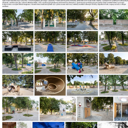
zpracované náhrobky byly vystaveny v novém lapidáriu při vstupu z piazzetty. Vnitřní plochu parku obohatily především nové ready-made objekty, z průmyslově vyráběných inženýrskýc
architektů
elementů, certifikované jako zařízení dětského hřiště. Vůči výrobě atypů představují ekonomickou alternativu, oproti hracím prvkům typovým potom nabízí neotřelé řešení vyzývající
k objevování a rozvíjení dětské imaginace. Kromě těchto funkčních plastik byl v parku osazen také nový městský mobiliář zahrnující lavičky, odpadkové koše, stojany na kola a veřejné
Katalog
osvětlení.
dodavatelů
Vložit
inzerát
do
burzy
práce
Newsletter
Přihlaste se k odběru našeho pravidelného
týdenního newsletteru:
Fill in „nospam“
© Archiweb, s.r.o. 1997-2026
ISSN: 1801-3902