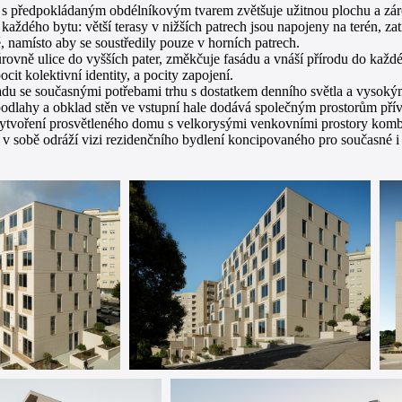
 s předpokládaným obdélníkovým tvarem zvětšuje užitnou plochu a zárov
aždého bytu: větší terasy v nižších patrech jsou napojeny na terén, ​​
, namísto aby se soustředily pouze v horních patrech.
úrovně ulice do vyšších pater, změkčuje fasádu a vnáší přírodu do každ
ocit kolektivní identity, a pocity zapojení.
ladu se současnými potřebami trhu s dostatkem denního světla a vysokým
dlahy a obklad stěn ve vstupní hale dodává společným prostorům přívě
vytvoření prosvětleného domu s velkorysými venkovními prostory kombin
 v sobě odráží vizi rezidenčního bydlení koncipovaného pro současné i