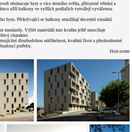
eň obohacuje byty o více denního světla, přirozené větrání a
zatímco užší balkony ve vyšších podlažích vytvářejí vyváženou
ého bytu. Překrývající se balkony umožňují decentní vizuální
i standardy. Výběr materiálů tuto kvalitu ještě umocňuje
tivý charakter.
ujícími dlouhodobou udržitelnost, kvalitní život a plnohodnotné
 budoucí potřeby.
Hori-zonte