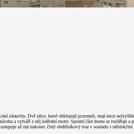
kolní zástavby. Dvě ulice, které obklopují pozemek, mají mezi nejvyšš
vrhu a vytváří z něj ústřední motiv. Spodní část domu se rozšiřuje a 
ě ustupuje až má nakonec čistý obdélníkový tvar v souladu s městskými 