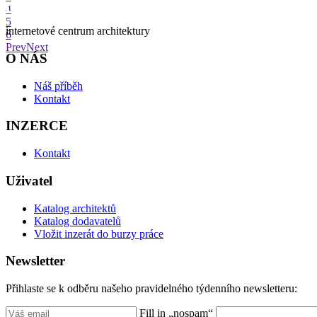
4
5
internetové centrum architektury
6
Prev
Next
O NÁS
Náš příběh
Kontakt
INZERCE
Kontakt
Uživatel
Katalog architektů
Katalog dodavatelů
Vložit inzerát do burzy práce
Newsletter
Přihlaste se k odběru našeho pravidelného týdenního newsletteru:
Fill in „nospam“