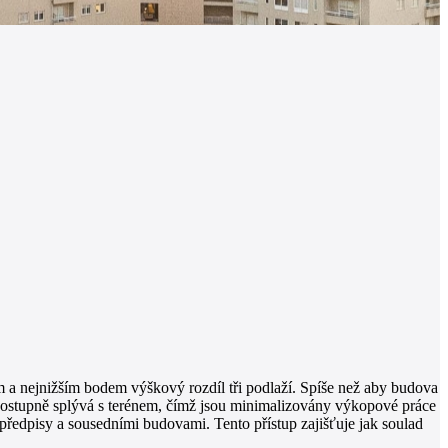
ím a nejnižším bodem výškový rozdíl tři podlaží. Spíše než aby budova
postupně splývá s terénem, ​​čímž jsou minimalizovány výkopové práce
předpisy a sousedními budovami. Tento přístup zajišťuje jak soulad