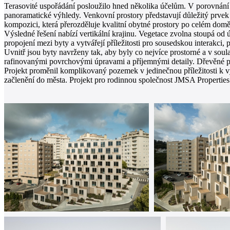
Terasovité uspořádání posloužilo hned několika účelům. V porovnání
panoramatické výhledy. Venkovní prostory představují důležitý prvek k
kompozici, která přerozděluje kvalitní obytné prostory po celém domě
Výsledné řešení nabízí vertikální krajinu. Vegetace zvolna stoupá od 
propojení mezi byty a vytvářejí příležitosti pro sousedskou interakci, p
Uvnitř jsou byty navrženy tak, aby byly co nejvíce prostorné a v sou
rafinovanými povrchovými úpravami a příjemnými detaily. Dřevěné po
Projekt proměnil komplikovaný pozemek v jedinečnou příležitosti k 
začlenění do města. Projekt pro rodinnou společnost JMSA Properties