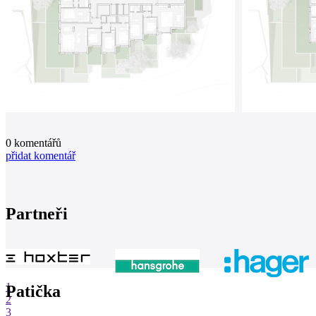
0
komentářů
přidat komentář
Partneři
1
Patička
2
3