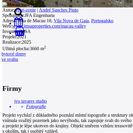
Autor:
Hori-zonte
|
André Sanches Pinto
Spolupráce:
JFA Engenharia
Adresa:
Rua de Macau 18,
Vila Nova de Gaia
,
Portugalsko
Web:
www.jmsaproperties.com/macau-valley
Investor:
JMSA
0
Projekt:
2021
Realizace:
2025
2
Užitná plocha:
3660 m
bytové domy
ve svahu
Firmy
ivo tavares studio
Fotografie
Projekt vychází z důkladného poznání místní topografie a struktury o
vnímala svažitý pozemek jako nevýhodu, tak zapojuje svah do svého ná
a projekt je lépe ukotven do krajiny. Objekt směrem vzhůru terasovit
s okolím, tak i osobitý vzhled.