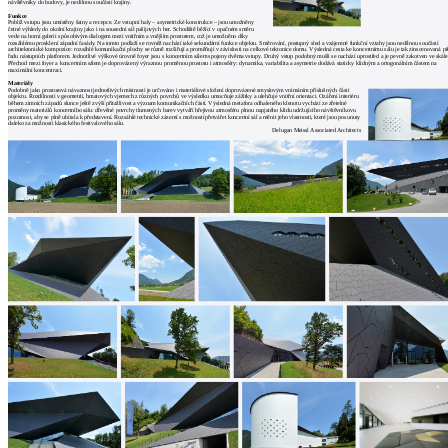
návštěvníky do budovy, je nedílnou součástí krajiny.
architektů
Funkce
Katalog
Poblíž vstupu jsou umístěny šatny a recepce. Ze vstupní haly – asymetrické konstrukce – jsou umožněny
četné výhledy do okolní krajiny jako i na sousední sál pašijových her. Schodiště běžící v opačném směru
vede na horní galerii s působivým dialogem mezi vnitřním a vnějším prostorem, což je umožněno díky
dodavatelů
rozsáhlému prosklení západní fasády. Na tomto podlaží se rovněž nachází také sekundární funkce objektu. Směrování, postupný sled a vzájemné funkční vztahy jsou nedílnou součástí
architektonické kompozice: rozsáhlé komunikační plochy se různě rozšiřují a proměňují v závislosti na celkové tektonice domu. Výsledná cesta ke koncertnímu sálu je tak zinscenovaná př
řadu nástupních platforem. Jednotlivé výškové úrovně foyer jsou s koncertním sálem spojeny dvěma vstupy. Druhý vstup podobný mušli se nachází uprostřed a je pevně zakotven ve skále
Vložit
Přechod mezi foyer a koncertním sálem je doprovázený výraznou proměnou prostoru i atmosféry: dynamika, variabilita a asymetrie dodává staticky klidným a ortogonálním částem na
maximální koncentraci.
inzerát
Materiály
Podobně jako prostorová návaznost jednotlivých místností je určováno i materiálové složení doprovázené smyslovým vnímáním příslušných částí
do
objektu. Rozdílnosti v geometrii, hmatových vjemech z různých povrchů ve výsledku umocňuje zážitky a ulehčuje vnitřní orientaci. Ozáření interiéru
během zimních západů slunce ještě zvýší přitažlivost a význam komunikačních částí. Výsledná metafora odhaleného klenotu vychází ze zřetelné
proměny materiálů koncertního sálu: dřevěné povrchy tlumených barev vytváří hřejivou atmosféru plnou napjatého klidu udržujícího návštěvníkovu
burzy
pozornost, aby se plně ubírala k představení. Rozsáhlé technické zázemí s možností přetvářet koncertní sál a měnit jeho vlastnosti, které jsou posunuty
daleko za možnosti klasického festivalového sálu.
práce
Delugan Meissl Associated Architects
Passionspielhaus, Robert Schuller
1959
Newsletter
Přihlaste se k odběru našeho pravidelného
týdenního newsletteru:
Fill in „nospam“
© Archiweb, s.r.o. 1997-2026
ISSN: 1801-3902