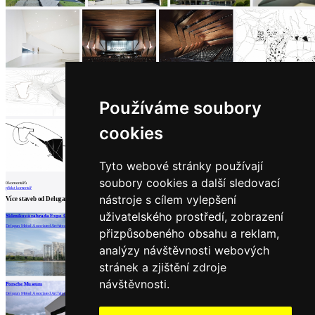
Používáme soubory
cookies
Tyto webové stránky používají
soubory cookies a další sledovací
0
komentářů
přidat komentář
nástroje s cílem vylepšení
Více staveb od
Delugan Meissl Associated Architects
uživatelského prostředí, zobrazení
Skleníková zahrada Expo Cultural Park
Dům F
EYE Holandský filmový institut
Delugan Meissl Associated Architects | Šanghaj
Delugan Meissl Associated Architects
Delugan Meissl Associated Architects | Amsterdam
přizpůsobeného obsahu a reklam,
analýzy návštěvnosti webových
stránek a zjištění zdroje
načíst další
návštěvnosti.
Porsche Museum
Delugan Meissl Associated Architects | Stuttgart
Partneři