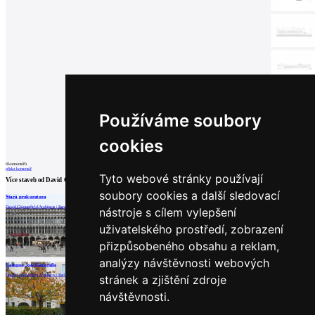
Používáme soubory
cookies
0
komentářů
přidat komentář
Tyto webové stránky používají
Více staveb od
David Chipperfield
soubory cookies a další sledovací
Stará prokuratura
Vltavská filharmonie - soutěžní návrh
Cava Arcari
David Chipperfield Architects | Benátky
David Chipperfield Architects | Praha
jakub cigler architekti |
David Chipperfield Architects | Zovencedo
nástroje s cílem vylepšení
Praha
uživatelského prostředí, zobrazení
přizpůsobeného obsahu a reklam,
analýzy návštěvnosti webových
načíst další
Campus Joachimstraße
David Chipperfield Architects | Berlín
stránek a zjištění zdroje
Partneři
návštěvnosti.