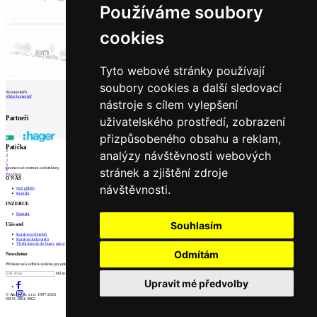
Používáme soubory
cookies
Tyto webové stránky používají
soubory cookies a další sledovací
0
komentářů
přidat komentář
nástroje s cílem vylepšení
Partneři
uživatelského prostředí, zobrazení
přizpůsobeného obsahu a reklam,
1
Patička
2
analýzy návštěvnosti webových
3
4
5
stránek a zjištění zdroje
internetové centrum architektury
6
Prev
Next
O NÁS
návštěvnosti.
Náš příběh
Kontakt
INZERCE
Kontakt
Souhlasím
Uživatel
Katalog architektů
Katalog dodavatelů
Vložit inzerát do burzy práce
Odmítám
Newsletter
Přihlaste se k odběru našeho pravidelného týdenního newsletteru:
Fill in „nospam“
Upravit mé předvolby
© Archiweb, s.r.o. 1997-2026
ISSN: 1801-3902