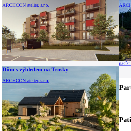
ARCHCON atelier, s.r.o.
ARCHC
načíst 
Dům s výhledem na Trosky
ARCHCON atelier, s.r.o.
Par
Pat