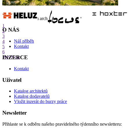
internetové centrum architektury
1
O NÁS
2
3
Náš příběh
4
Kontakt
5
6
INZERCE
Prev
Next
Kontakt
Uživatel
Katalog architektů
Katalog dodavatelů
Vložit inzerát do burzy práce
Newsletter
Přihlaste se k odběru našeho pravidelného týdenního newsletteru: