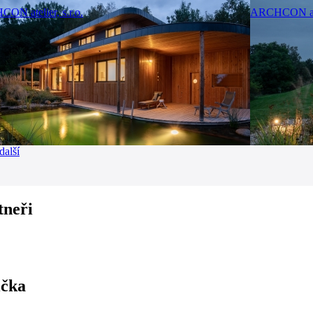
ON atelier, s.r.o.
ARCHCON atel
další
tneři
ička