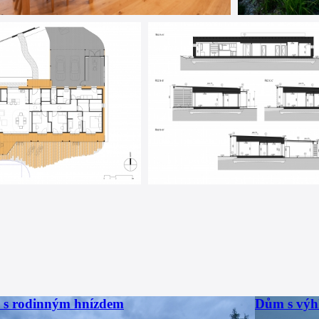
s rodinným hnízdem
Dům s výh