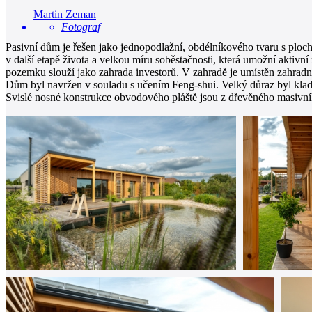
Martin Zeman
Fotograf
Pasivní dům je řešen jako jednopodlažní, obdélníkového tvaru s ploch
v další etapě života a velkou míru soběstačnosti, která umožní aktivní 
pozemku slouží jako zahrada investorů. V zahradě je umístěn zahradní 
Dům byl navržen v souladu s učením Feng-shui. Velký důraz byl klade
Svislé nosné konstrukce obvodového pláště jsou z dřevěného masivn