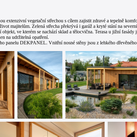
ou extenzivní vegetační střechou s cílem zajistit zdravé a tepelně kom
život majitelům. Zelená střecha překrývá i garáž a kryté stání na severní 
objekt, ve kterém se nachází sklad a tělocvična. Terasa u jižní fasády
n na udržitelná opatření.
ího panelu DEKPANEL. Vnitřní nosné stěny jsou z lehkého dřevěného s