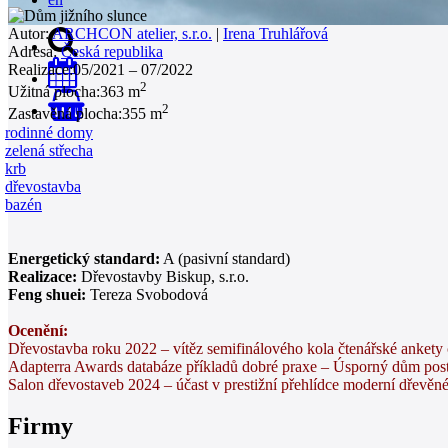
Autor:
ARCHCON atelier, s.r.o.
|
Irena Truhlářová
Adresa:
Česká republika
Realizace:
05/2021 – 07/2022
2
Užitná plocha:
363 m
2
0
Zastavěná plocha:
355 m
rodinné domy
zelená střecha
krb
dřevostavba
bazén
Energetický standard:
A (pasivní standard)
Realizace:
Dřevostavby Biskup, s.r.o.
Feng shuei:
Tereza Svobodová
Ocenění:
Dřevostavba roku 2022 – vítěz semifinálového kola čtenářské anket
Adapterra Awards databáze příkladů dobré praxe – Úsporný dům pos
Salon dřevostaveb 2024 – účast v prestižní přehlídce moderní dřevěné
Firmy