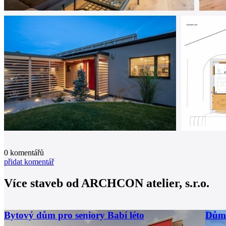
0
komentářů
přidat komentář
Více staveb od
ARCHCON atelier, s.r.o.
Bytový dům pro seniory Babí léto
Dům 