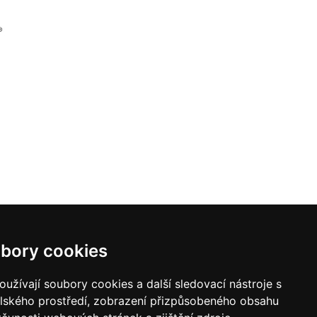
bory cookies
užívají soubory cookies a další sledovací nástroje s
elského prostředí, zobrazení přizpůsobeného obsahu