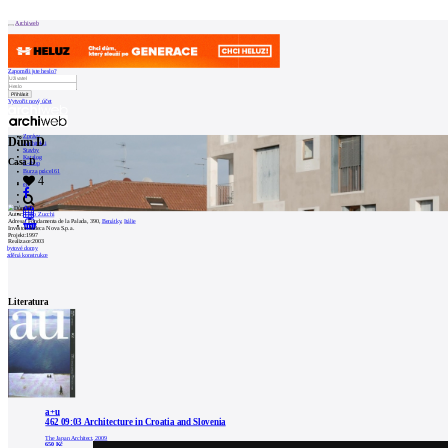
Patička
Archiweb
Zapoměli jste heslo?
Vytvořit nový účet
internetové
centrum
Zprávy
Dům D
architektury
Architekti
Stavby
Katalog
Casa D
E-shop
Burza práce
161
4
O
en
NÁS
Autor:
Cino Zucchi
Adresa:
Fondamenta de la Palada, 390,
Benátky
,
Itálie
0
Investor:
Judeca Nova S.p.a.
Projekt:
1997
Realizace:
2003
Náš
bytové domy
zděná konstrukce
příběh
Kontakt
Literatura
INZERCE
Kontakt
Uživatel
a+u
462 09:03 Architecture in Croatia and Slovenia
Katalog
The Japan Architect, 2009
650 Kč