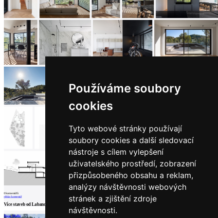
architektů
Katalog
dodavatelů
Vložit
inzerát
do
burzy
práce
Newsletter
Používáme soubory
cookies
Přihlaste se k odběru našeho pravidelného
týdenního newsletteru:
Tyto webové stránky používají
Fill in „nospam“
soubory cookies a další sledovací
nástroje s cílem vylepšení
uživatelského prostředí, zobrazení
přizpůsobeného obsahu a reklam,
© Archiweb, s.r.o. 1997-2026
ISSN: 1801-3902
analýzy návštěvnosti webových
0
komentářů
stránek a zjištění zdroje
přidat komentář
Více staveb od
Labanc.Studio
návštěvnosti.
Dom Molló
Rodinný dom Baška