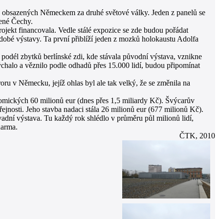
ech obsazených Německem za druhé světové války. Jeden z panelů se
čené Čechy.
rojekt financovala. Vedle stálé expozice se zde budou pořádat
odobé výstavy. Ta první přiblíží jeden z mozků holokaustu Adolfa
 podél zbytků berlínské zdi, kde stávala původní výstava, vznikne
chalo a věznilo podle odhadů přes 15.000 lidí, budou připomínat
ru v Německu, jejíž ohlas byl ale tak velký, že se změnila na
onomických 60 milionů eur (dnes přes 1,5 miliardy Kč). Švýcarův
ejnosti. Jeho stavba nadaci stála 26 milionů eur (677 milionů Kč).
adní výstava. Tu každý rok shlédlo v průměru půl milionů lidí,
darma.
ČTK, 2010