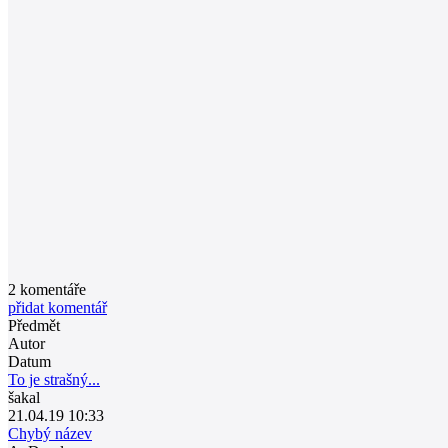
2
komentáře
přidat komentář
Předmět
Autor
Datum
To je strašný...
šakal
21.04.19 10:33
Chybý název