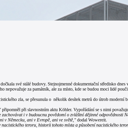
h dočkala své stálé budovy. Stejnojmenné dokumentační středisko dnes 
 ho nepovažuje za památník, ale za místo, kde se budou moci lidé pou
stického zla, se přesunula o několik desítek metrů do útrob moderní bud
"
připomněl při slavnostním aktu Köhler. Vypořádání se s nimi považuje
 je zachovávat i v budoucnu povědomí o zvláštní dějinné odpovědnosti 
ni v Německu, ani v Evropě, ani ve světě,"
dodal Wowereit.
 nacistického teroru, historii tohoto místa a působení nacistického tero