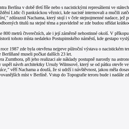
tra Berlína v době třetí říše nebo s nacistickými represáliemi ve stát
dění Lidic či pankráckou věznici, kde nacisté internovali a mučili zat
ání,"
zdůraznil Nachama, který stojí i v čele stejnojmenné nadace, jež p
borných titulů na stejné téma a pravidelně se zde budou střídat krátk
 800 metrů čtverečních, ale i její záměrně nehostinné okolí. V příkopu
torii tohoto místa nedaleko Postupimského náměstí, kde gestapo vyslý
roce 1987 zde byla otevřena nejprve půlroční výstava o nacistickém tero
 Berlíňané museli počkat dalších 23 let.
era Zumthora, při jeho realizaci ale náklady postupně narostly na astr
y uspěl návrh architektky Ursuly Wilmsové, který se od pátku otevře veř
áce,"
věří Nachama a doufá, že si udrží i návštěvnost, jakou měla dosav
ěvovanějších míst v Berlíně. Vstup do Topografie teroru bude i nadále z