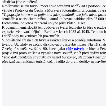
střediska jeho zaměření.
Návštěvníci se tak budou moci nově seznámit například s podobou cen
věnuje i Protektorátu Čechy a Morava a fotografiemi připomíná vyvraž
"Topografie teroru není pojímána jako památník, ale jako místo pozn
semináře o nacistickém režimu, tamní knihovna nabídne přes 25.000 od
Eichmanna, od jehož zadržení uplyne příští týden 50 let.
K poznání nemá sloužit jen budova ve tvaru šedivého kvádru o rozloze
expozice věnovaná dějinám Berlína v letech 1933 až 1945. Temnou his
i další body na venkovních pozemcích.
V poválečné éře na nich bývala skládka štěrku a později autodrom. V 
trvalou. Už tehdy se začalo diskutovat o výstavbě muzea. Na něj si ale
Z veřejné soutěže vzešel v 90. letech jako
vítěz návrh
architekta Pet
projekt byl proto zrušen a vypsána nová soutěž, v níž před čtyřmi rok
"Toto dokumentační středisko by neměl být konec, ale začátek naší pr
převážně zahraničních turistů, což ji řadilo do první desítky nejnavšt