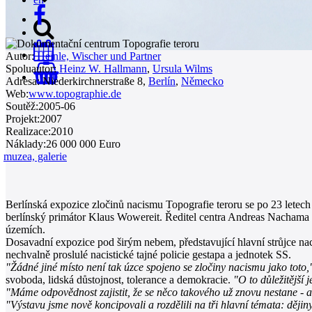
Autor:
Heinle, Wischer und Partner
Spoluautor:
Heinz W. Hallmann
,
Ursula Wilms
0
Adresa:
Niederkirchnerstraße 8,
Berlín
,
Německo
Web:
www.topographie.de
Soutěž:
2005-06
Projekt:
2007
Realizace:
2010
Náklady:
26 000 000 Euro
muzea, galerie
Berlínská expozice zločinů nacismu Topografie teroru se po 23 letec
berlínský primátor Klaus Wowereit. Ředitel centra Andreas Nachama
územích.
Dosavadní expozice pod širým nebem, představující hlavní strůjce naci
nechvalně proslulé nacistické tajné policie gestapa a jednotek SS.
"Žádné jiné místo není tak úzce spojeno se zločiny nacismu jako toto,
svoboda, lidská důstojnost, tolerance a demokracie.
"O to důležitější
"Máme odpovědnost zajistit, že se něco takového už znovu nestane - a
"Výstavu jsme nově koncipovali a rozdělili na tři hlavní témata: dějiny