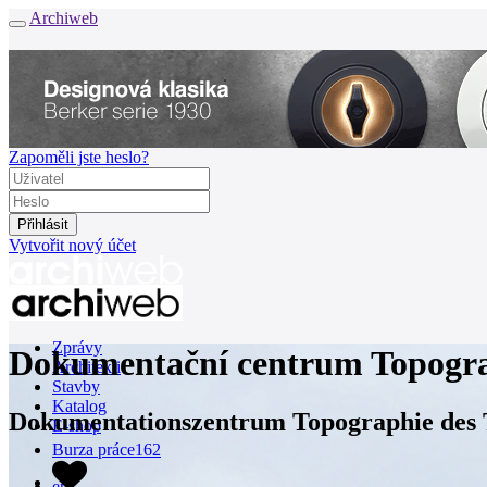
Archiweb
Zapoměli jste heslo?
Vytvořit nový účet
Zprávy
Dokumentační centrum Topograf
Architekti
Stavby
Katalog
Dokumentationszentrum Topographie des 
E-shop
Burza práce
162
en