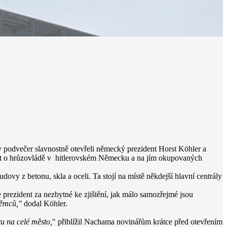
v podvečer slavnostně otevřeli německý prezident Horst Köhler a
čit o hrůzovládě v hitlerovském Německu a na jím okupovaných
ovy z betonu, skla a oceli. Ta stojí na místě někdejší hlavní centrály
 prezident za nezbytné ke zjištění, jak málo samozřejmé jsou
Němců,"
dodal Köhler.
ru na celé město,
" přiblížil Nachama novinářům krátce před otevřením