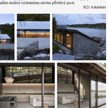
tailům dodává výslednému návrhu přívětivý pocit.
R21 Arkitekter