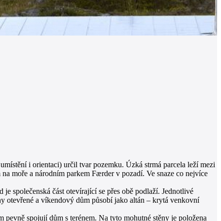
ístění i orientaci) určil tvar pozemku. Úzká strmá parcela leží mezi
em na moře a národním parkem Færder v pozadí. Ve snaze co nejvíce
 společenská část otevírající se přes obě podlaží. Jednotlivé
hy otevřené a víkendový dům působí jako altán – krytá venkovní
em pevně spojují dům s terénem. Na tyto mohutné stěny je položena