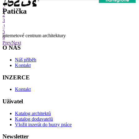
1
Patička
2
3
4
5
internetové centrum architektury
6
Prev
Next
O NÁS
Náš příběh
Kontakt
INZERCE
Kontakt
Uživatel
Katalog architektů
Katalog dodavatelů
Vložit inzerát do burzy práce
Newsletter