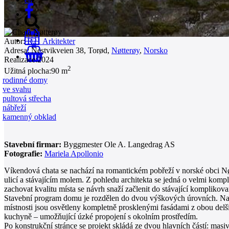
Autor:
R21 Arkitekter
Adresa:
Nestvikveien 38, Torød,
Nøtterøy
,
Norsko
0
Realizace:
2024
2
Užitná plocha:
90 m
rodinné domy
ve svahu
pultová střecha
nábřeží
kamenný obklad
Stavební firmar:
Byggmester Ole A. Langedrag AS
Fotografie:
Mariela Apollonio
Víkendová chata se nachází na romantickém pobřeží v norské obci Nøtt
ulicí a stávajícím molem. Z pohledu architekta se jedná o velmi kom
zachovat kvalitu místa se návrh snaží začlenit do stávající komplikova
Stavební program domu je rozdělen do dvou výškových úrovních. Na ob
místnosti jsou osvětleny kompletně prosklenými fasádami z obou delš
kuchyně – umožňující úzké propojení s okolním prostředím.
Po konstrukční stránce se projekt skládá ze dvou hlavních částí: ma