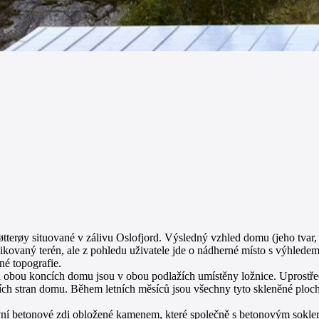
erøy situované v zálivu Oslofjord. Výsledný vzhled domu (jeho tvar, um
plikovaný terén, ale z pohledu uživatele jde o nádherné místo s výhled
né topografie.
ou koncích domu jsou v obou podlažích umístěny ložnice. Uprostřed je
ích stran domu. Během letních měsíců jsou všechny tyto skleněné ploc
sivní betonové zdi obložené kamenem, které společně s betonovým sokl