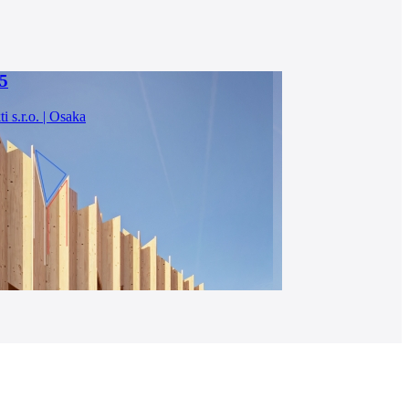
5
i s.r.o. | Osaka