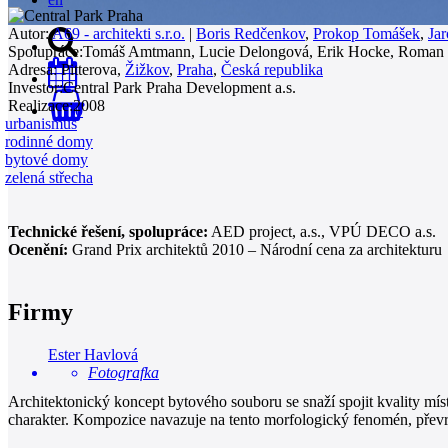
Autor:
A69 - architekti s.r.o.
|
Boris Redčenkov
,
Prokop Tomášek
,
Jar
Spolupráce:
Tomáš Amtmann, Lucie Delongová, Erik Hocke, Roman Kli
Adresa:
Pitterova,
Žižkov
,
Praha
,
Česká republika
Investor:
Central Park Praha Development a.s.
Realizace:
2008
0
urbanismus
rodinné domy
bytové domy
zelená střecha
Technické řešení, spolupráce:
AED project, a.s., VPÚ DECO a.s.
Ocenění:
Grand Prix architektů 2010 – Národní cena za architekturu
Firmy
Ester Havlová
Fotografka
Architektonický koncept bytového souboru se snaží spojit kvality míst
charakter. Kompozice navazuje na tento morfologický fenomén, přev