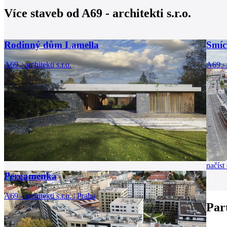
Více staveb od
A69 - architekti s.r.o.
Rodinný dům Lamella
Smíc
A69 - architekti s.r.o.
A69 - a
načíst 
Pergamenka
A69 - architekti s.r.o. | Praha
Par