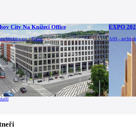
hov City Na Knížecí Office
EXPO 202
rchitekti s.r.o. | Praha
A69 - architekt
další
tneři