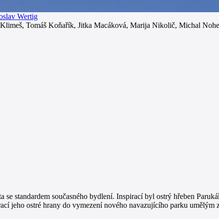
oslav Wertig
meš, Tomáš Koňařík, Jitka Macáková, Marija Nikolič, Michal Nohejl
a se standardem současného bydlení. Inspirací byl ostrý hřeben Parukářk
rací jeho ostré hrany do vymezení nového navazujícího parku umělým