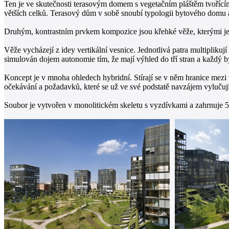
Ten je ve skutečnosti terasovým domem s vegetačním pláštěm tvořícím
větších celků. Terasový dům v sobě snoubí typologii bytového domu
Druhým, kontrastním prvkem kompozice jsou křehké věže, kterými je z
Věže vycházejí z idey vertikální vesnice. Jednotlivá patra multipliku
simulován dojem autonomie tím, že mají výhled do tří stran a každý byt 
Koncept je v mnoha ohledech hybridní. Stírají se v něm hranice mez
očekávání a požadavků, které se už ve své podstatě navzájem vylučují.
Soubor je vytvořen v monolitickém skeletu s vyzdívkami a zahrnuje 5