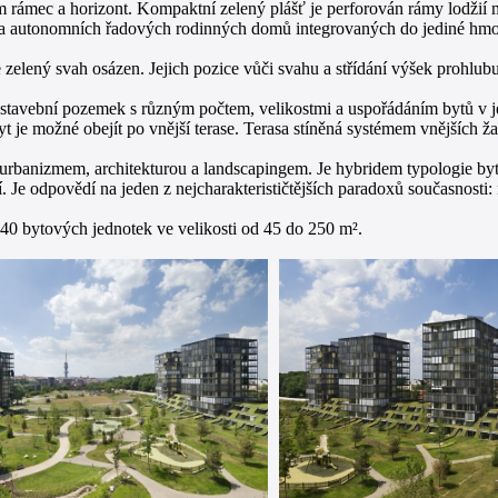
 rámec a horizont. Kompaktní zelený plášť je perforován rámy lodžií m
 a autonomních řadových rodinných domů integrovaných do jediné hmo
elený svah osázen. Jejich pozice vůči svahu a střídání výšek prohlubu
jí stavební pozemek s různým počtem, velikostmi a uspořádáním bytů v j
je možné obejít po vnější terase. Terasa stíněná systémem vnějších žaluz
i urbanizmem, architekturou a landscapingem. Je hybridem typologie b
 Je odpovědí na jeden z nejcharakterističtějších paradoxů současnosti:
40 bytových jednotek ve velikosti od 45 do 250 m².