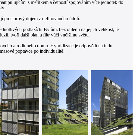
anipulujícími s měřítkem a četností spojováním více jednotek do
ty.
jí prostorový dojem z definovaného údolí.
ednotlivých podlažích. Bytům, bez ohledu na jejich velikost, je
ií, tvoří další plán a filtr vůči vnějšímu světu.
ytového a rodinného domu. Hybridizace je odpovědí na řadu
 masové poptávce po individualitě.