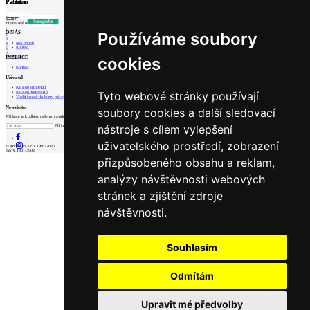
Partneři
Patička
internetové centrum architektury
1
Používáme soubory
O NÁS
2
3
Náš příběh
4
Kontakt
5
6
cookies
INZERCE
Prev
Next
Kontakt
Uživatel
Katalog architektů
Tyto webové stránky používají
Katalog dodavatelů
Vložit inzerát do burzy práce
Newsletter
soubory cookies a další sledovací
Přihlaste se k odběru našeho pravidelného týdenního newsletteru:
nástroje s cílem vylepšení
Fill in „nospam“
uživatelského prostředí, zobrazení
© Archiweb, s.r.o. 1997-2026
ISSN: 1801-3902
přizpůsobeného obsahu a reklam,
analýzy návštěvnosti webových
stránek a zjištění zdroje
návštěvnosti.
Souhlasím
Odmítám
Upravit mé předvolby