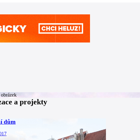
zace a projekty
í dům
2017