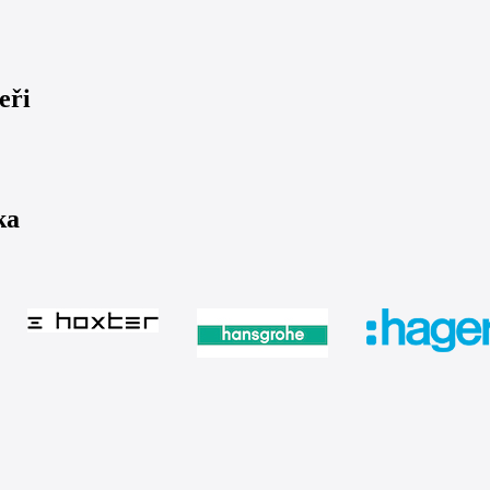
eři
ka