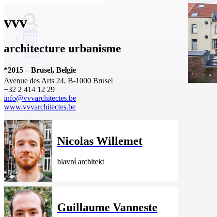
vvv
architecture urbanisme
0
*
2015
–
Brusel, Belgie
Avenue des Arts 24, B-1000 Brusel
+32 2 414 12 29
info@vvvarchitectes.be
www.vvvarchitectes.be
Nicolas Willemet
hlavní architekt
Guillaume Vanneste