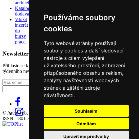
architektů
Katalog
dodavatelů
Používáme soubory
Vložit
inzerát
cookies
do
burzy
práce
Tyto webové stránky používají
soubory cookies a další sledovací
Newsletter
nástroje s cílem vylepšení
uživatelského prostředí, zobrazení
Přihlaste se k odběru našeho pravidelného
týdenního newsletteru:
přizpůsobeného obsahu a reklam,
analýzy návštěvnosti webových
Fill in „nospam“
stránek a zjištění zdroje
návštěvnosti.
Souhlasím
© Archiweb, s.r.o. 1997-2026
ISSN: 1801-3902
Odmítám
Upravit mé předvolby