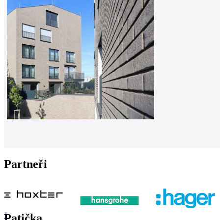
Partneři
1
Patička