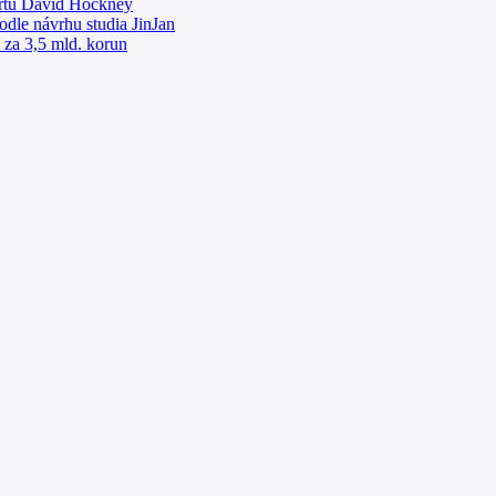
-artu David Hockney
odle návrhu studia JinJan
 za 3,5 mld. korun