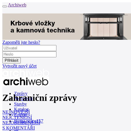
Archiweb
Zapoměli jste heslo?
Vytvořit nový účet
Zprávy
Zahraniční zprávy
Architekti
Stavby
Katalog
NEJNOVĚJŠÍ
E-shop
NEJČTENĚJŠÍ
Burza práce
157
NEJOBLÍBENĚJŠÍ
S KOMENTÁŘI
en