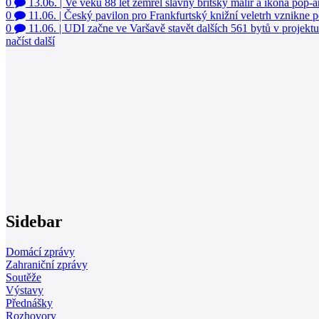
0
13.06.
|
Ve věku 88 let zemřel slavný britský malíř a ikona pop
0
11.06.
|
Český pavilon pro Frankfurtský knižní veletrh vznikne p
0
11.06.
|
UDI začne ve Varšavě stavět dalších 561 bytů v projektu
načíst další
Sidebar
Domácí zprávy
Zahraniční zprávy
Soutěže
Výstavy
Přednášky
Rozhovory