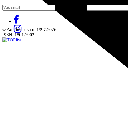
Fill in „nospam“
© Archiweb, s.r.o. 1997-2026
ISSN: 1801-3902