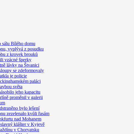
o sálu Bílého domu
onu, vyplývá z posudku
dobu z krovek brouků
ili vzácné šperky
etně lávky na Štvanici
 sloupy se zdeformovaly
tkla je policie
Buckinghamském paláci
tavbou světa
ásobilo jeho kapacitu
líně proměnil v galerii
rum
dstraněno bylo lešení
nu zezelenalo kvůli řasám
rankfurtu nad Mohanem
lavný klášter v Kyjevě
raždínu v Chorvatsku