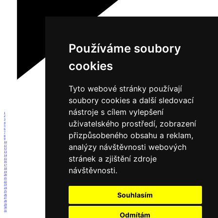
Používáme soubory
cookies
Tyto webové stránky používají
soubory cookies a další sledovací
nástroje s cílem vylepšení
1
2
3
uživatelského prostředí, zobrazení
4
5
6
přizpůsobeného obsahu a reklam,
7
8
9
10
analýzy návštěvnosti webových
11
12
13
14
stránek a zjištění zdroje
15
16
17
návštěvnosti.
18
19
20
21
22
23
24
25
Souhlasím
26
27
28
29
30
31
Odmítám