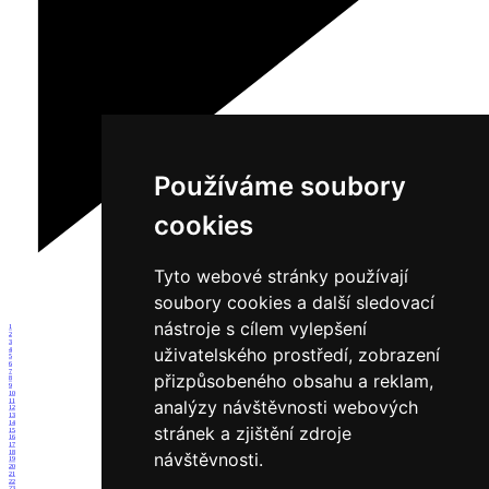
Používáme soubory
cookies
Tyto webové stránky používají
soubory cookies a další sledovací
nástroje s cílem vylepšení
1
2
3
uživatelského prostředí, zobrazení
4
5
6
7
přizpůsobeného obsahu a reklam,
8
9
10
analýzy návštěvnosti webových
11
12
13
14
stránek a zjištění zdroje
15
16
17
18
návštěvnosti.
19
20
21
22
23