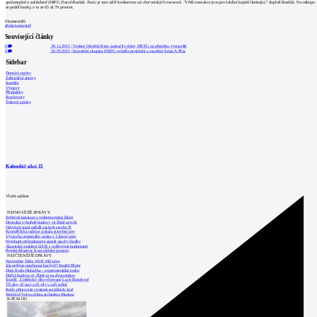
spolumajitel a zakladatel DRFG David Rusňák. Navíc je tam nižší konkurence od chorvatských investorů. "
Větší transakce jsou pro lokální kapitál limitující," doplnil Rusňák. Na nákupu
se podílí banky, a to ze 65 až 70 procent.
0
komentářů
přidat komentář
Související články
0
30.12.2015
|
Vedení Veletrhů Brno zaskočily plány DRFG na přeměnu výstaviště
0
20.05.2015
|
Investiční skupina DRFG ovládla projekční a stavební firmu A Plus
Sidebar
Domácí zprávy
Zahraniční zprávy
Soutěže
Výstavy
Přednášky
Rozhovory
Tiskové zprávy
Kalendář akcí
15
Vložit událost
NEJNOVĚJŠÍ ZPRÁVY
Světelné instalace a videomapping lákají
Demolici vyhořelé budovy ve Zlíně urychl
Odvolací soud nařídil zastavit stavbu Tr
Kroměřížská radnice získala stavební pov
Výstavba urgentního centra v Liberci ome
Nymburk přehodnocuje záměr stavby školky
Akustické zasklení IZOS s ověřenými hodnotami
Projekt Blueriot: Kancelářské prostory
NEJČTENĚJŠÍ ZPRÁVY
November Talks 2018: M.Corea
Jak nejlépe navrhnout kuchyň? Soutěž Blum
Dům Karla Hubáčka – experimentální rodin
Hořící budova ve Zlíně se na dvou místec
Soutěž „Umělecké dílo věnované Lucii Bakešové
Tři dny, tři noci a tři vily v záři světel
Kolín připravuje centrum sociálních služ
World of Volvo očima architekta Martina
KATALOG