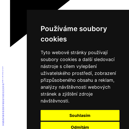
Používáme soubory
cookies
Tyto webové stránky používají
soubory cookies a další sledovací
nástroje s cílem vylepšení
1
2
3
uživatelského prostředí, zobrazení
4
5
6
přizpůsobeného obsahu a reklam,
7
8
9
10
analýzy návštěvnosti webových
11
12
13
14
stránek a zjištění zdroje
15
16
17
návštěvnosti.
18
19
20
21
22
23
24
25
Souhlasím
26
27
28
29
30
31
Odmítám