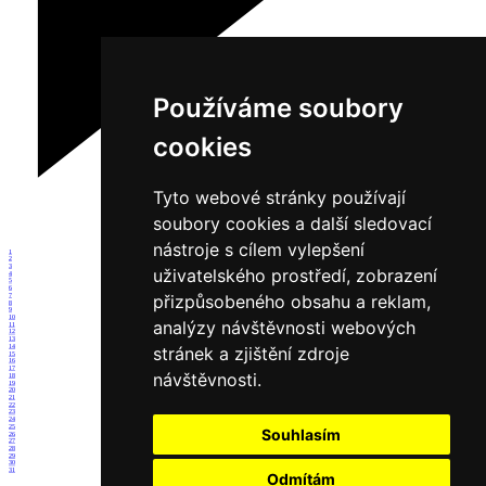
Používáme soubory
cookies
Tyto webové stránky používají
soubory cookies a další sledovací
nástroje s cílem vylepšení
1
2
3
uživatelského prostředí, zobrazení
4
5
6
přizpůsobeného obsahu a reklam,
7
8
9
10
analýzy návštěvnosti webových
11
12
13
14
stránek a zjištění zdroje
15
16
17
návštěvnosti.
18
19
20
21
22
23
24
25
Souhlasím
26
27
28
29
30
31
Odmítám