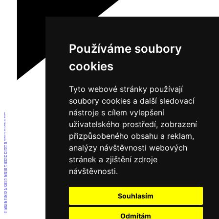
Používáme soubory
cookies
Tyto webové stránky používají
soubory cookies a další sledovací
nástroje s cílem vylepšení
1
2
3
uživatelského prostředí, zobrazení
4
5
6
přizpůsobeného obsahu a reklam,
7
8
9
10
analýzy návštěvnosti webových
11
12
13
14
stránek a zjištění zdroje
15
16
17
návštěvnosti.
18
19
20
21
22
23
24
25
Souhlasím
26
27
28
29
30
31
Odmítám