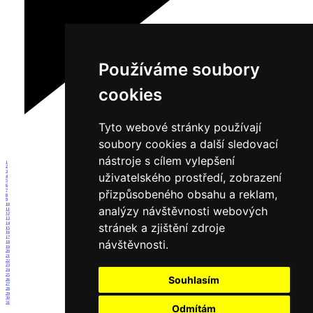
Používáme soubory
cookies
Tyto webové stránky používají
soubory cookies a další sledovací
nástroje s cílem vylepšení
1
2
3
uživatelského prostředí, zobrazení
4
5
6
přizpůsobeného obsahu a reklam,
7
8
9
10
analýzy návštěvnosti webových
11
12
13
14
stránek a zjištění zdroje
15
16
17
návštěvnosti.
18
19
20
21
22
23
24
25
Souhlasím
26
27
28
29
30
31
Odmítám