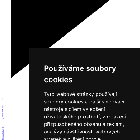
Používáme soubory
cookies
Tyto webové stránky používají
1
soubory cookies a další sledovací
2
3
4
nástroje s cílem vylepšení
5
6
7
8
uživatelského prostředí, zobrazení
9
10
11
přizpůsobeného obsahu a reklam,
12
13
14
15
analýzy návštěvnosti webových
16
17
18
stránek a zjištění zdroje
19
20