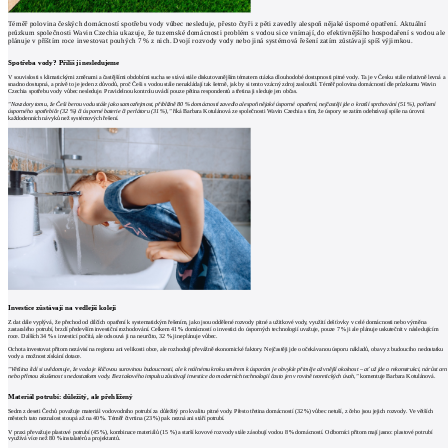
Téměř polovina českých domácností spotřebu vody vůbec nesleduje, přesto čtyři z pěti zavedly alespoň nějaké úsporné opatření. Aktuální
průzkum společnosti Wavin Czechia ukazuje, že tuzemské domácnosti problém s vodou sice vnímají, do efektivnějšího hospodaření s vodou ale
plánuje v příštím roce investovat pouhých 7 % z nich. Dvojí rozvody vody nebo jiná systémová řešení zatím zůstávají spíš výjimkou.
Spotřeba vody? Příliš ji nesledujeme
V souvislosti s klimatickými změnami a častějšími obdobími sucha se stává stále diskutovanějším tématem otázka dlouhodobé dostupnosti pitné vody. Ta je v Česku stále relativně levná a
snadno dostupná, a právě to je jeden z důvodů, proč Češi s vodou stále nenakládají tak šetrně, jak by si tento vzácný zdroj zasloužil. Téměř polovina domácností dle průzkumu Wavin
Czechia spotřebu vody vůbec nesleduje. Pravidelnou kontrolu uvádí pouze pětina respondentů a třetina ji sleduje jen občas.
"Navzdory tomu, že Češi berou vodu stále jako samozřejmost, přibližně 80 % domácností zavedlo alespoň nějaké úsporné opatření, nejčastěji jde o kratší sprchování (51 %), pořízení
úsporného spotřebiče (32 %) či úsporné baterie či perlátoru (31 %),"
říká Barbara Kotulánová ze společnosti Wavin Czechia s tím, že úspory se zatím odehrávají spíše na úrovni
každodenních návyků než systémových řešení.
Investice zůstávají na vedlejší koleji
Z dat dále vyplývá, že přechod od dílčích opatření k systematickým řešením, jako jsou oddělené rozvody pitné a užitkové vody, využití dešťovky v celé domácnosti nebo výměna
zastaralého potrubí, brzdí především investiční rozhodování. Celkem 41 % domácností o investici do úsporných technologií uvažuje, pouze 7 % ji ale plánuje uskutečnit v následujícím
roce. Dalších 34 % s investicí počítá, ale odsouvá ji na neurčito, 32 % ji neplánuje vůbec.
Ochota investovat přitom nezávisí na regionu ani velikosti obce, ale rozhodují převážně ekonomické faktory. Nejčastěji jde o očekávanou úsporu nákladů, obavy z budoucího nedostatku
vody a možnost získání dotace.
"Většina lidí si uvědomuje, že voda je klíčovou surovinou budoucnosti, ale k reálnému kroku směrem k úsporám je obvykle přiměje až vnější okolnost – ať už jde o rekonstrukci, nárůst cen
nebo přímou zkušenost s nedostatkem vody. Bez takového impulsu zůstávají investice do moderních technologií často jen v rovině teoretických úvah,"
komentuje Barbara Kotulánová.
Materiál potrubí: důležitý, ale přehlížený
Sedm z deseti Čechů považuje materiál vodovodního potrubí za důležitý pro kvalitu pitné vody. Přesto třetina domácností (32 %) vůbec netuší, z čeho jsou jejich rozvody. Ve větších
městech tato neznalost stoupá až na 40 %. Téměř čtvrtina (23 %) pak nezná ani stáří potrubí.
V praxi převažuje plastové potrubí (45 %), kombinace materiálů (15 %) a starší kovové rozvody stále zásobují vodou 8 % domácností. Odborníci přitom mají jasno: plastové potrubí
využívá více než 80 % instalatérů a projektantů.