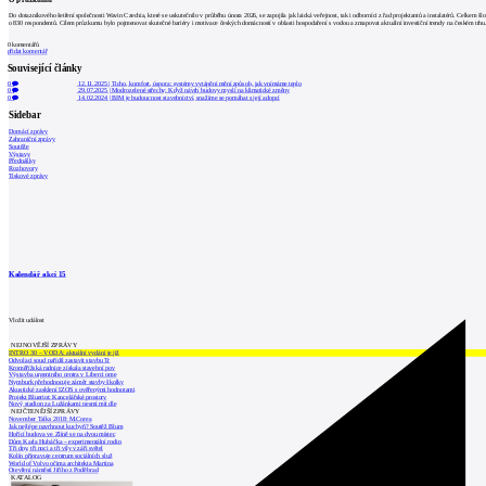
Do dotazníkového šetření společnosti Wavin Czechia, které se uskutečnilo v průběhu února 2026, se zapojila jak laická veřejnost, tak i odborníci z řad projektantů a instalatérů. Celkem šlo
o 830 respondentů. Cílem průzkumu bylo pojmenovat skutečné bariéry i motivace českých domácností v oblasti hospodaření s vodou a zmapovat aktuální investiční trendy na českém trhu
0
komentářů
přidat komentář
Související články
0
12.11.2025
|
Ticho, komfort, úspora: systémy vytápění mění způsob, jak vnímáme teplo
0
29.07.2025
|
Modrozelené střechy: Když návrh budovy myslí na klimatické změny
0
14.02.2024
|
BIM je budoucnost stavebnictví, snažíme se pomáhat s její adopcí
Sidebar
Domácí zprávy
Zahraniční zprávy
Soutěže
Výstavy
Přednášky
Rozhovory
Tiskové zprávy
Kalendář akcí
15
Vložit událost
NEJNOVĚJŠÍ ZPRÁVY
INTRO 30 – VODA: aktuální vydání je již
Odvolací soud nařídil zastavit stavbu Tr
Kroměřížská radnice získala stavební pov
Výstavba urgentního centra v Liberci ome
Nymburk přehodnocuje záměr stavby školky
Akustické zasklení IZOS s ověřenými hodnotami
Projekt Blueriot: Kancelářské prostory
Nový stadion za Lužánkami nesmí mít dle
NEJČTENĚJŠÍ ZPRÁVY
November Talks 2018: M.Corea
Jak nejlépe navrhnout kuchyň? Soutěž Blum
Hořící budova ve Zlíně se na dvou místec
Dům Karla Hubáčka – experimentální rodin
Tři dny, tři noci a tři vily v záři světel
Kolín připravuje centrum sociálních služ
World of Volvo očima architekta Martina
Otevření náměstí Jiřího z Poděbrad
KATALOG