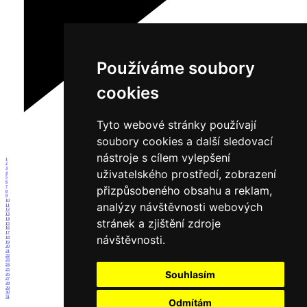
Používáme soubory
cookies
Tyto webové stránky používají
soubory cookies a další sledovací
nástroje s cílem vylepšení
1
2
3
uživatelského prostředí, zobrazení
4
5
6
přizpůsobeného obsahu a reklam,
7
8
9
10
analýzy návštěvnosti webových
11
12
13
14
stránek a zjištění zdroje
15
16
17
návštěvnosti.
18
19
20
21
22
23
24
25
Souhlasím
26
27
28
29
30
31
Odmítám