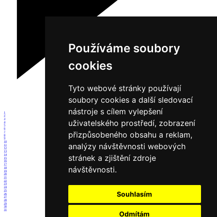
Používáme soubory
cookies
Tyto webové stránky používají
soubory cookies a další sledovací
nástroje s cílem vylepšení
1
2
3
uživatelského prostředí, zobrazení
4
5
6
přizpůsobeného obsahu a reklam,
7
8
9
10
analýzy návštěvnosti webových
11
12
13
14
stránek a zjištění zdroje
15
16
17
návštěvnosti.
18
19
20
21
22
23
24
25
Souhlasím
26
27
28
29
30
31
Odmítám