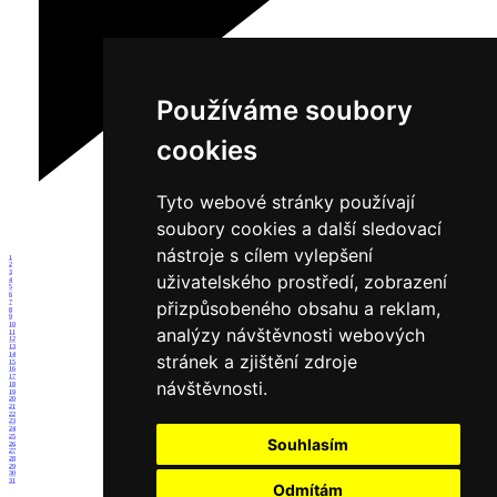
Používáme soubory
cookies
Tyto webové stránky používají
soubory cookies a další sledovací
nástroje s cílem vylepšení
1
2
3
uživatelského prostředí, zobrazení
4
5
6
přizpůsobeného obsahu a reklam,
7
8
9
10
analýzy návštěvnosti webových
11
12
13
14
stránek a zjištění zdroje
15
16
17
návštěvnosti.
18
19
20
21
22
23
24
25
Souhlasím
26
27
28
29
30
31
Odmítám