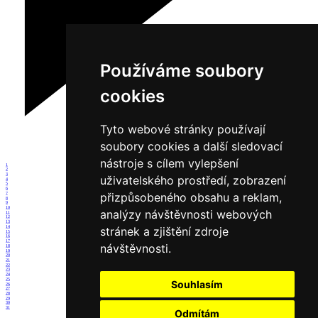
Používáme soubory
cookies
Tyto webové stránky používají
soubory cookies a další sledovací
nástroje s cílem vylepšení
1
2
3
uživatelského prostředí, zobrazení
4
5
6
přizpůsobeného obsahu a reklam,
7
8
9
10
analýzy návštěvnosti webových
11
12
13
14
stránek a zjištění zdroje
15
16
17
návštěvnosti.
18
19
20
21
22
23
24
25
Souhlasím
26
27
28
29
30
31
Odmítám