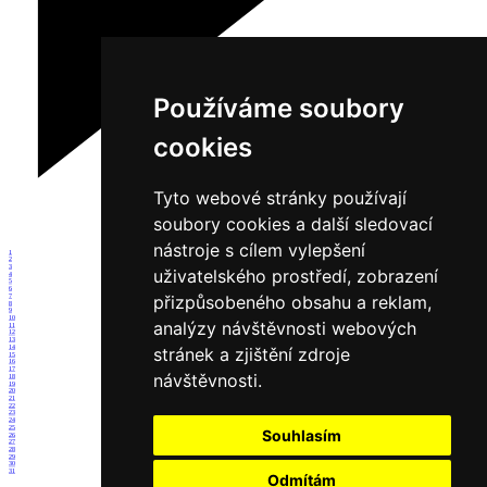
Používáme soubory
cookies
Tyto webové stránky používají
soubory cookies a další sledovací
nástroje s cílem vylepšení
1
2
3
uživatelského prostředí, zobrazení
4
5
6
přizpůsobeného obsahu a reklam,
7
8
9
10
analýzy návštěvnosti webových
11
12
13
14
stránek a zjištění zdroje
15
16
17
návštěvnosti.
18
19
20
21
22
23
24
25
Souhlasím
26
27
28
29
30
31
Odmítám