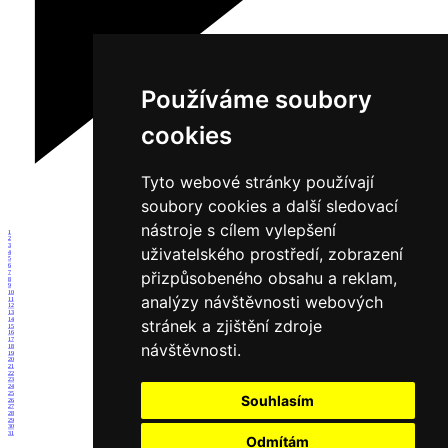
Používáme soubory
cookies
Tyto webové stránky používají
soubory cookies a další sledovací
nástroje s cílem vylepšení
1
2
3
uživatelského prostředí, zobrazení
4
5
6
přizpůsobeného obsahu a reklam,
7
8
9
10
analýzy návštěvnosti webových
11
12
13
14
stránek a zjištění zdroje
15
16
17
návštěvnosti.
18
19
20
21
22
23
24
25
Souhlasím
26
27
28
29
30
31
Odmítám