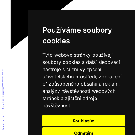
Používáme soubory
cookies
Tyto webové stránky používají
soubory cookies a další sledovací
nástroje s cílem vylepšení
1
2
3
uživatelského prostředí, zobrazení
4
5
6
přizpůsobeného obsahu a reklam,
7
8
9
10
analýzy návštěvnosti webových
11
12
13
14
stránek a zjištění zdroje
15
16
17
návštěvnosti.
18
19
20
21
22
23
24
25
Souhlasím
26
27
28
29
30
31
Odmítám