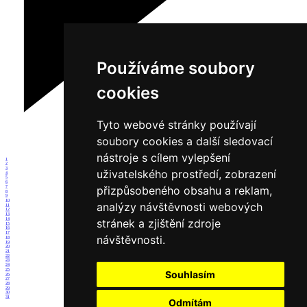
Používáme soubory
cookies
Tyto webové stránky používají
soubory cookies a další sledovací
nástroje s cílem vylepšení
1
2
3
uživatelského prostředí, zobrazení
4
5
6
přizpůsobeného obsahu a reklam,
7
8
9
10
analýzy návštěvnosti webových
11
12
13
14
stránek a zjištění zdroje
15
16
17
návštěvnosti.
18
19
20
21
22
23
24
25
Souhlasím
26
27
28
29
30
31
Odmítám