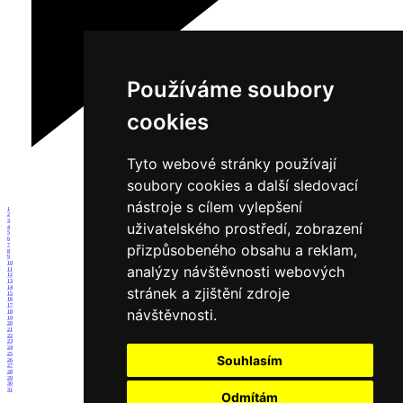
Používáme soubory
cookies
Tyto webové stránky používají
soubory cookies a další sledovací
nástroje s cílem vylepšení
1
2
3
uživatelského prostředí, zobrazení
4
5
6
přizpůsobeného obsahu a reklam,
7
8
9
10
analýzy návštěvnosti webových
11
12
13
14
stránek a zjištění zdroje
15
16
17
návštěvnosti.
18
19
20
21
22
23
24
25
Souhlasím
26
27
28
29
30
31
Odmítám