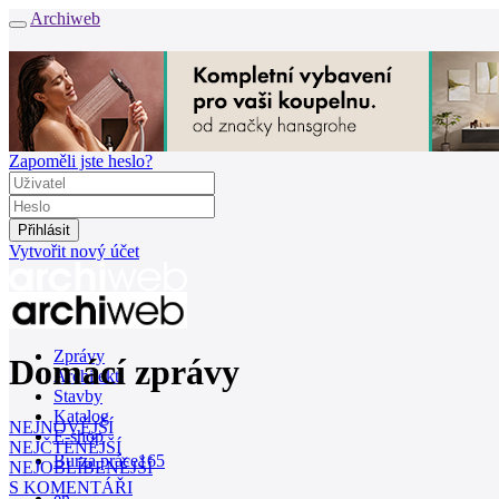
Archiweb
Zapoměli jste heslo?
Vytvořit nový účet
Zprávy
Domácí zprávy
Architekti
Stavby
Katalog
NEJNOVĚJŠÍ
E-shop
NEJČTENĚJŠÍ
Burza práce
165
NEJOBLÍBENĚJŠÍ
S KOMENTÁŘI
en