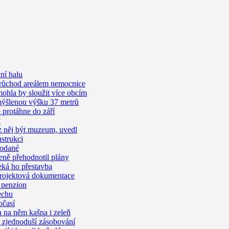
ní halu
průchod areálem nemocnice
ohla by sloužit více obcím
mýšlenou výšku 37 metrů
protáhne do září
y
z něj být muzeum, uvedl
strukci
rodané
eně přehodnotil plány
eká ho přestavba
 projektová dokumentace
 penzion
echu
očasí
 na něm kašna i zeleň
, zjednoduší zásobování