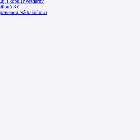
ují i kopuli hvězdárny
milionů Kč
opravenou Nádražní ulici