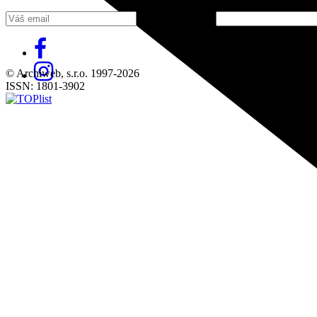
Fill in „nospam“
© Archiweb, s.r.o. 1997-2026
ISSN: 1801-3902