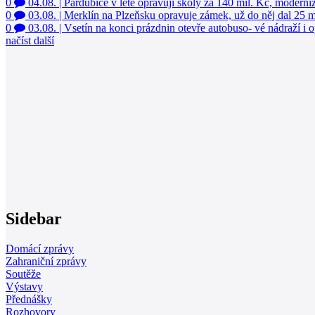
0
04.08.
|
Pardubice v létě opravují školy za 140 mil. Kč, moderniz
0
03.08.
|
Merklín na Plzeňsku opravuje zámek, už do něj dal 25 
0
03.08.
|
Vsetín na konci prázdnin otevře autobuso- vé nádraží i 
načíst další
Sidebar
Domácí zprávy
Zahraniční zprávy
Soutěže
Výstavy
Přednášky
Rozhovory