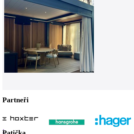
Partneři
1
Patička