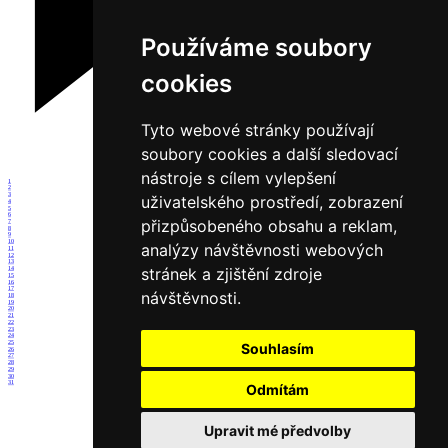
Používáme soubory
cookies
Tyto webové stránky používají
soubory cookies a další sledovací
nástroje s cílem vylepšení
1
2
3
uživatelského prostředí, zobrazení
4
5
6
přizpůsobeného obsahu a reklam,
7
8
9
10
analýzy návštěvnosti webových
11
12
13
stránek a zjištění zdroje
14
15
16
17
návštěvnosti.
18
19
20
21
22
23
24
25
Souhlasím
26
27
28
29
30
31
Odmítám
Upravit mé předvolby