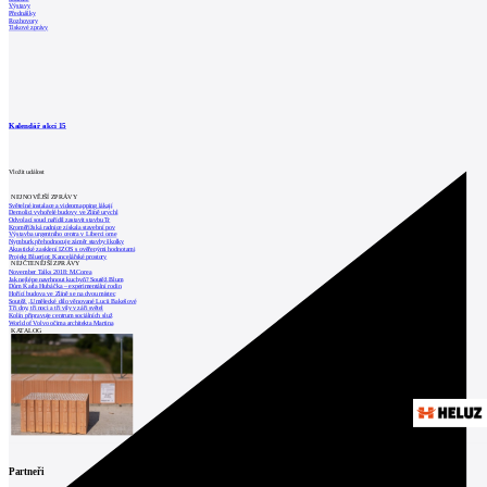
Výstavy
Přednášky
Rozhovory
Tiskové zprávy
Kalendář akcí
15
Vložit událost
NEJNOVĚJŠÍ ZPRÁVY
Světelné instalace a videomapping lákají
Demolici vyhořelé budovy ve Zlíně urychl
Odvolací soud nařídil zastavit stavbu Tr
Kroměřížská radnice získala stavební pov
Výstavba urgentního centra v Liberci ome
Nymburk přehodnocuje záměr stavby školky
Akustické zasklení IZOS s ověřenými hodnotami
Projekt Blueriot: Kancelářské prostory
NEJČTENĚJŠÍ ZPRÁVY
November Talks 2018: M.Corea
Jak nejlépe navrhnout kuchyň? Soutěž Blum
Dům Karla Hubáčka – experimentální rodin
Hořící budova ve Zlíně se na dvou místec
Soutěž „Umělecké dílo věnované Lucii Bakešové
Tři dny, tři noci a tři vily v záři světel
Kolín připravuje centrum sociálních služ
World of Volvo očima architekta Martina
KATALOG
Partneři