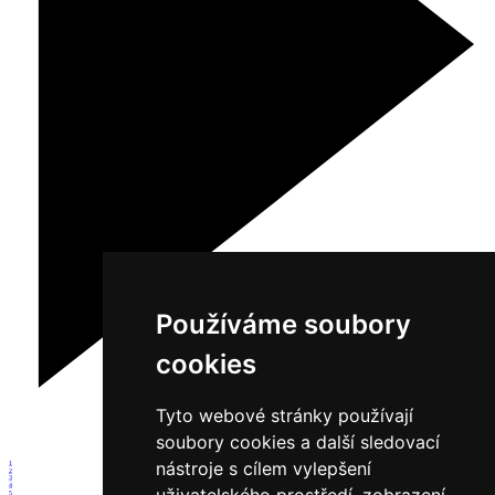
Používáme soubory
cookies
Tyto webové stránky používají
soubory cookies a další sledovací
nástroje s cílem vylepšení
1
2
3
4
5