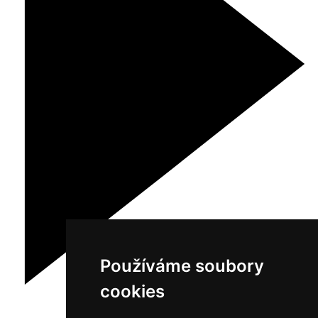
Používáme soubory
cookies