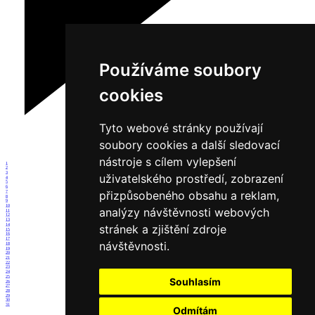
Používáme soubory
cookies
Tyto webové stránky používají
soubory cookies a další sledovací
nástroje s cílem vylepšení
1
2
3
uživatelského prostředí, zobrazení
4
5
6
přizpůsobeného obsahu a reklam,
7
8
9
10
analýzy návštěvnosti webových
11
12
13
14
stránek a zjištění zdroje
15
16
17
návštěvnosti.
18
19
20
21
22
23
24
25
Souhlasím
26
27
28
29
30
31
Odmítám