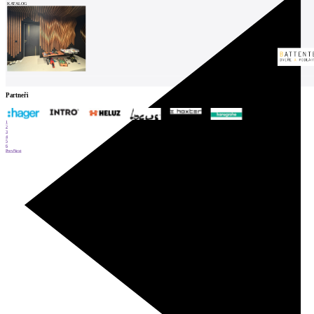
KATALOG
Partneři
1
2
3
4
5
6
Prev
Next