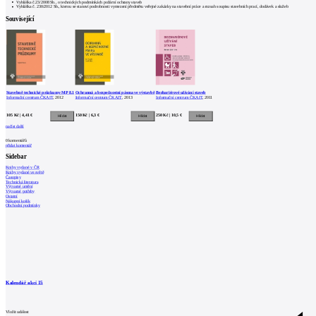
Vyhláška č.23/2008 Sb., o technických podmínkách požární ochrany staveb
Vyhláška č. 230/2012 Sb., kterou se stanoví podrobnosti vymezení předmětu veřejné zakázky na stavební práce a rozsah soupisu stavebních prací, dodávek a služeb
Související
Stavebně technické průzkumy MP 8.1
Ochranná a bezpečnostní pásma ve výstavbě
Bezbariérové užívání staveb
Informační centrum ČKAIT
, 2012
Informační centrum ČKAIT
, 2013
Informační centrum ČKAIT
, 2011
105 Kč | 4,41 €
150 Kč | 6,3 €
250 Kč | 10,5 €
načíst další
0
komentářů
přidat komentář
Sidebar
Knihy vydané v ČR
Knihy vydané ve světě
Časopisy
Technická literatura
Výtvarné umění
Výtvarné potřeby
Ostatní
Nákupní košík
Obchodní podmínky
Kalendář akcí
15
Vložit událost