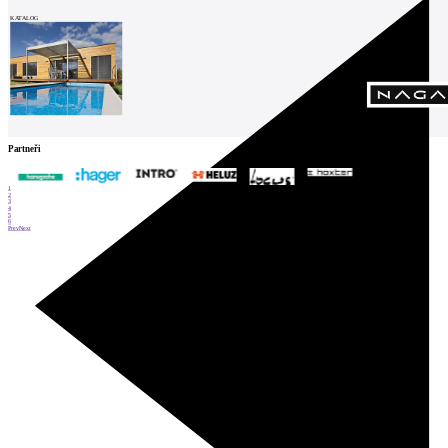
KATALOG
Partneři
1
2
3
4
5
6
Prev
Next