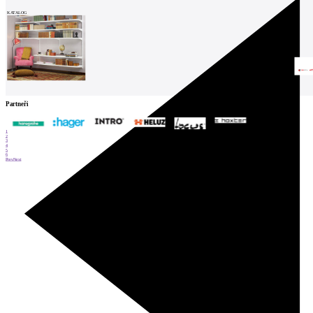
KATALOG
Partneři
1
2
3
4
5
6
Prev
Next