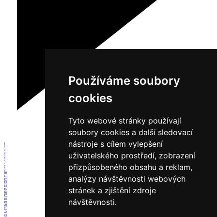
Používáme soubory
cookies
Tyto webové stránky používají
soubory cookies a další sledovací
nástroje s cílem vylepšení
1
2
3
uživatelského prostředí, zobrazení
4
5
6
7
přizpůsobeného obsahu a reklam,
8
9
10
analýzy návštěvnosti webových
11
12
13
14
stránek a zjištění zdroje
15
16
17
18
návštěvnosti.
19
20
21
22
23