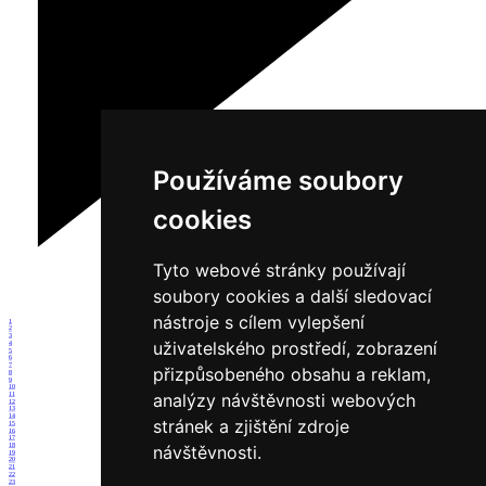
Používáme soubory
cookies
Tyto webové stránky používají
soubory cookies a další sledovací
nástroje s cílem vylepšení
1
2
3
uživatelského prostředí, zobrazení
4
5
6
7
přizpůsobeného obsahu a reklam,
8
9
10
analýzy návštěvnosti webových
11
12
13
14
stránek a zjištění zdroje
15
16
17
18
návštěvnosti.
19
20
21
22
23