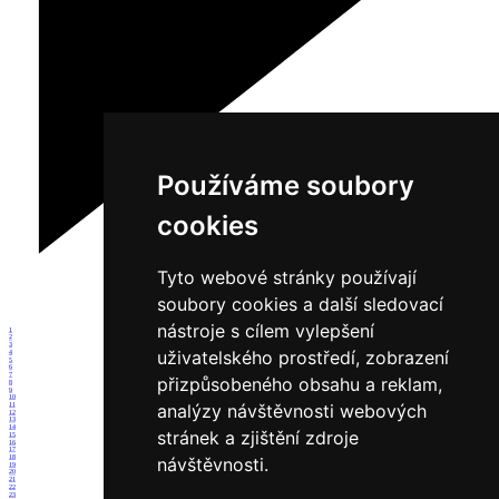
Používáme soubory
cookies
Tyto webové stránky používají
soubory cookies a další sledovací
nástroje s cílem vylepšení
1
2
3
uživatelského prostředí, zobrazení
4
5
6
7
přizpůsobeného obsahu a reklam,
8
9
10
analýzy návštěvnosti webových
11
12
13
14
stránek a zjištění zdroje
15
16
17
18
návštěvnosti.
19
20
21
22
23